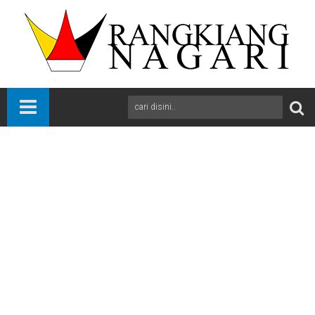
Beranda
News
Payakumbuh
Sumbar
Pemerintah Kota Payakumbuh terus memperkuat pembangunan
karakter dan pengembangan potensi anak usia dini melalui
Pekan Olahraga dan Seni (PORSENI)
A
+
A
-
Print
Email