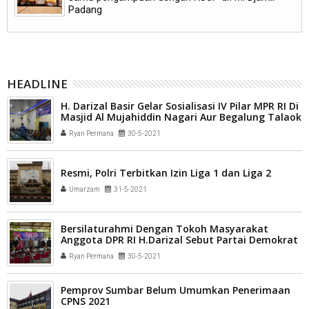
Padang
HEADLINE
H. Darizal Basir Gelar Sosialisasi IV Pilar MPR RI Di
Masjid Al Mujahiddin Nagari Aur Begalung Talaok
Bayang
Ryan Permana
30-5-2021
Resmi, Polri Terbitkan Izin Liga 1 dan Liga 2
Umarzam
31-5-2021
Bersilaturahmi Dengan Tokoh Masyarakat
Anggota DPR RI H.Darizal Sebut Partai Demokrat
Terus Berjuang Untuk Kepentingan Rakyat
Ryan Permana
30-5-2021
Pemprov Sumbar Belum Umumkan Penerimaan
CPNS 2021