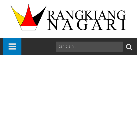
Beranda
News
Solok Selatan
Sumbar
Terinspirasi Penataan Kantor Deli Serdang, Bupati Khairunas
Tegaskan Komitmen Wujudkan Solok Selatan Bersih dan
Nyaman
A
+
A
-
Print
Email