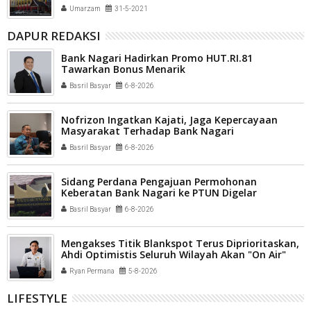
Umarzam
31-5-2021
DAPUR REDAKSI
Bank Nagari Hadirkan Promo HUT.RI.81
Tawarkan Bonus Menarik
Basril Basyar
6-8-2026
Nofrizon Ingatkan Kajati, Jaga Kepercayaan
Masyarakat Terhadap Bank Nagari
Basril Basyar
6-8-2026
Sidang Perdana Pengajuan Permohonan
Keberatan Bank Nagari ke PTUN Digelar
Basril Basyar
6-8-2026
Mengakses Titik Blankspot Terus Diprioritaskan,
Ahdi Optimistis Seluruh Wilayah Akan "On Air"
Ryan Permana
5-8-2026
LIFESTYLE