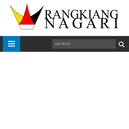
Beranda
Bola
International
News
Sports
Man City Kembali Tempati Peringkat Dua Liga Premier Usai
Kalahkan Aston Villa 3-1
A
+
A
-
Print
Email