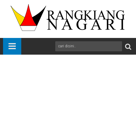
Beranda
Bola
International
News
Sports
Napoli Tunjuk Rudi Garcia jadi Pelatih Baru
A
+
A
-
Print
Email