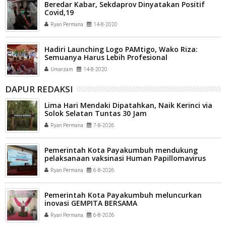
Beredar Kabar, Sekdaprov Dinyatakan Positif
Covid,19
Ryan Permana
14-8-2020
Hadiri Launching Logo PAMtigo, Wako Riza:
Semuanya Harus Lebih Profesional
Umarzam
14-8-2020
DAPUR REDAKSI
Lima Hari Mendaki Dipatahkan, Naik Kerinci via
Solok Selatan Tuntas 30 Jam
Ryan Permana
7-8-2026
Pemerintah Kota Payakumbuh mendukung
pelaksanaan vaksinasi Human Papillomavirus
(HPV) bagi aparatur sipil negara (ASN) dan
Ryan Permana
6-8-2026
masyarakat
Pemerintah Kota Payakumbuh meluncurkan
inovasi GEMPITA BERSAMA
Ryan Permana
6-8-2026