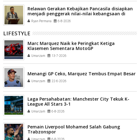
Relawan Gerakan Kebajikan Pancasila disiapkan
menjadi penggerak nilai-nilai kebangsaan di
tengah masyarakat Kota Payakumbuh
Ryan Permana
6-8-2026
LIFESTYLE
Marc Marquez Naik ke Peringkat Ketiga
Klasemen Sementara MotoGP
Umarzam
13-7-2026
Menangi GP Ceko, Marquez Tembus Empat Besar
Umarzam
22-6-2026
Laga Persahabatan: Manchester City Tekuk K-
League All Stars 3-1
Umarzam
6-8-2026
Pemain Liverpool Mohamed Salah Gabung
Trabzonspor
Umarzam
6-8-2026