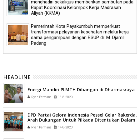
menghadiri sekaligus memberikan sambutan pada
Rapat Koordinasi Kelompok Kerja Madrasah
Aliyah (KKMA)
Pemerintah Kota Payakumbuh memperkuat
transformasi pelayanan kesehatan melalui kerja
sama pengampuan dengan RSUP dr. M. Djamil
Padang
HEADLINE
Energi Mandiri PLMTH Dibangun di Dharmasraya
Ryan Permana
15-8-2020
DPD Partai Gelora Indonesia Pessel Gelar Rakerda,
Arah Dukungan Untuk Pilkada Ditentukan Dalam
Waktu Dekat
Ryan Permana
14-8-2020