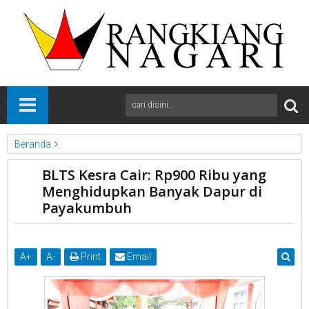
Beranda
News
Payakumbuh
Sumbar
BLTS Kesra Cair: Rp900 Ribu yang
BLTS Kesra Cair: Rp900 Ribu yang Menghidupkan Banyak Dapur
Menghidupkan Banyak Dapur di
di Payakumbuh
Payakumbuh
A
+
A
-
Print
Email