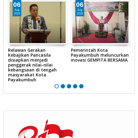
06
06
Aug
Aug
2026
2026
Relawan Gerakan
Pemerintah Kota
P
Kebajikan Pancasila
Payakumbuh meluncurkan
P
n
disiapkan menjadi
inovasi GEMPITA BERSAMA
p
penggerak nilai-nilai
H
kebangsaan di tengah
(H
masyarakat Kota
n
Payakumbuh
m