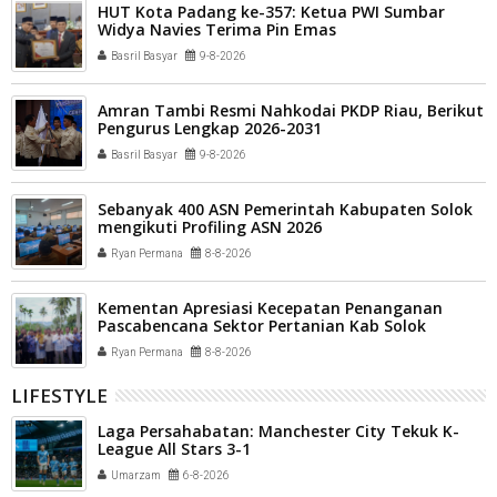
HUT Kota Padang ke-357: Ketua PWI Sumbar
Widya Navies Terima Pin Emas
Basril Basyar
9-8-2026
Amran Tambi Resmi Nahkodai PKDP Riau, Berikut
Pengurus Lengkap 2026-2031
Basril Basyar
9-8-2026
Sebanyak 400 ASN Pemerintah Kabupaten Solok
mengikuti Profiling ASN 2026
Ryan Permana
8-8-2026
Kementan Apresiasi Kecepatan Penanganan
Pascabencana Sektor Pertanian Kab Solok
Ryan Permana
8-8-2026
LIFESTYLE
Laga Persahabatan: Manchester City Tekuk K-
League All Stars 3-1
Umarzam
6-8-2026