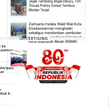
Jejak Tambang Ilegal Diburu, Tim
Laga Persahabatan: Manchester
Zinedine Zidane Resmi Jad
Trisula Polres Solsel Tembus
City Tekuk K-League All Stars 3-1
Baru Prancis
Medan Terjal.
Zulmaeta melalui Wakil Wali Kota
Elzadaswarman menghadiri
sekaligus memberikan sambutan
pada Rapat Koordinasi Kelompok
ADVERTISING
Kerja Madrasah Aliyah (KKMA)
 ke
Klasemen
Pelantikan Pengurus PWI Padang
P
Pariaman/Pariaman 2026-2029,
Lahirkan Nuansa Baru Terhadap
Publik.
 Marquez
ar
:
ekuk K-
1