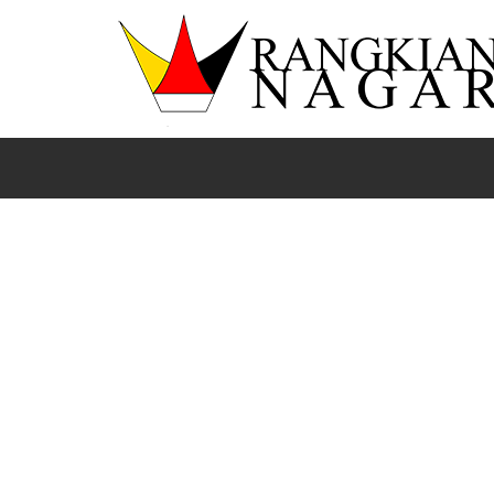
Beranda
Bola
International
News
Sports
All