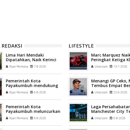
ed Kalahkan Liverpool 4-
Pemain Liverpool Mohamed Salah
Gabung Trabzonspor
 REDAKSI
LIFESTYLE
Lima Hari Mendaki
Marc Marquez Naik
Dipatahkan, Naik Kerinci
Peringkat Ketiga 
via Solok Selatan Tuntas
Sementara MotoG
Ryan Permana
7-8-2026
Umarzam
13-7-2026
30 Jam
Pemerintah Kota
Menangi GP Ceko,
Payakumbuh mendukung
Tembus Empat Bes
pelaksanaan vaksinasi
Ryan Permana
6-8-2026
Umarzam
22-6-2026
Human Papillomavirus
(HPV) bagi aparatur sipil
negara (ASN) dan
Pemerintah Kota
Laga Persahabatan
masyarakat
Payakumbuh meluncurkan
Manchester City T
inovasi GEMPITA BERSAMA
League All Stars 3-
Ryan Permana
6-8-2026
Umarzam
6-8-2026