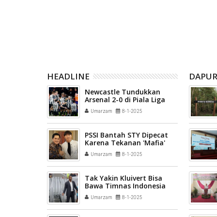
ipatahkan,
Real Madrid Main Imbang 2-2
Leeds Unit
k Selatan
Lawan Fiorentina
2
HEADLINE
DAPUR
Newcastle Tundukkan
Arsenal 2-0 di Piala Liga
Inggris
Umarzam
8-1-2025
PSSI Bantah STY Dipecat
Karena Tekanan 'Mafia'
Umarzam
8-1-2025
Tak Yakin Kluivert Bisa
Bawa Timnas Indonesia
Berkembang Pesat
Umarzam
8-1-2025