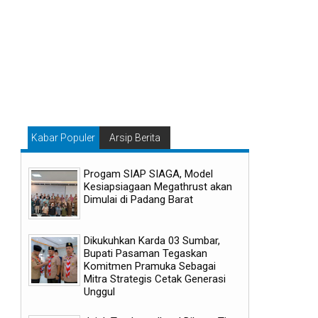
Kabar Populer
Arsip Berita
Progam SIAP SIAGA, Model
Kesiapsiagaan Megathrust akan
Dimulai di Padang Barat
06
29
Aug
Jul
Dikukuhkan Karda 03 Sumbar,
2026
2026
Bupati Pasaman Tegaskan
Komitmen Pramuka Sebagai
Mitra Strategis Cetak Generasi
Unggul