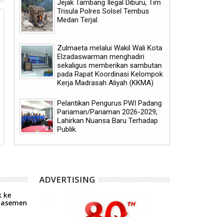
Jejak Tambang Ilegal Diburu, Tim
Trisula Polres Solsel Tembus
Medan Terjal.
06
06
Aug
Aug
2026
2026
Zulmaeta melalui Wakil Wali Kota
Elzadaswarman menghadiri
sekaligus memberikan sambutan
pada Rapat Koordinasi Kelompok
Kerja Madrasah Aliyah (KKMA)
Pemerintah Kota Payakumbuh
Pemerintah Kota Payak
meluncurkan inovasi GEMPITA
mendukung pelaksanaan 
Pelantikan Pengurus PWI Padang
BERSAMA
Human Papillomavirus (HP
Pariaman/Pariaman 2026-2029,
aparatur sipil negara (AS
Lahirkan Nuansa Baru Terhadap
masyarakat
Publik.
ADVERTISING
 ke
Klasemen
P