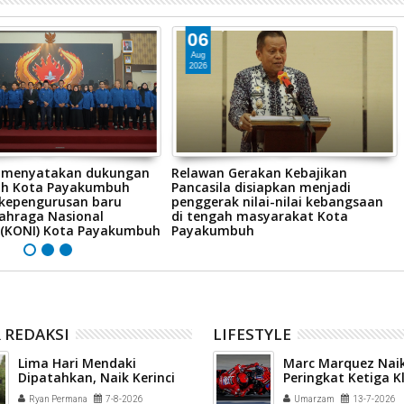
06
Aug
2026
 menyatakan dukungan
Relawan Gerakan Kebajikan
ah Kota Payakumbuh
Pancasila disiapkan menjadi
kepengurusan baru
penggerak nilai-nilai kebangsaan
ahraga Nasional
di tengah masyarakat Kota
 (KONI) Kota Payakumbuh
Payakumbuh
 REDAKSI
LIFESTYLE
Lima Hari Mendaki
Marc Marquez Naik
Dipatahkan, Naik Kerinci
Peringkat Ketiga 
via Solok Selatan Tuntas
Sementara MotoG
Ryan Permana
7-8-2026
Umarzam
13-7-2026