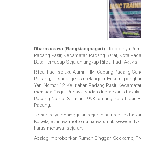
Dharmasraya (Rangkiangnagari)
- Robohnya Ruma
Padang Pasir, Kecamatan Padang Barat, Kota Pad
Buta Terhadap Sejarah ungkap Rifdal Fadli Aktivis 
Rifdal Fadli selaku Alumni HMI Cabang Padang S
Padang, ini sudah jelas melanggar Hukum. pengha
Yani Nomor 12, Kelurahan Padang Pasir, Kecamat
menjada Cagar Budaya, sudah ditetapkan dilakukan
Padang Nomor 3 Tahun 1998 tentang Penetapan B
Padang.
seharusnya peninggalan sejarah harus di lestarika
Kubela, akhirnya motto itu hanya untuk sekedar Nar
harus merawat sejarah.
Apalagi merobohkan Rumah Singgah Seokarno, Pres