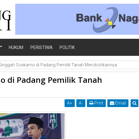
HUKUM
PERISTIWA
POLITIK
inggah Soekarno di Padang Pemilik Tanah Merobohkannya
o di Padang Pemilik Tanah
A
+
A
-
Print
Email