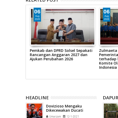
06
06
Aug
Aug
2026
2026
 Hijriah
Pemkab dan DPRD Solsel Sepakati
Zulmaeta
 di Masjid
Rancangan Anggaran 2027 dan
Pemerint
Ajukan Perubahan 2026
terhadap 
Komite Ol
Indonesia
HEADLINE
DAPUR
Dovizioso Mengaku
Dikecewakan Ducati
karena Hal Ini
Umarzam
12-1-2021