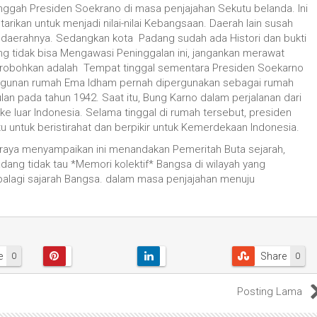
ggah Presiden Soekrano di masa penjajahan Sekutu belanda. Ini
tarikan untuk menjadi nilai-nilai Kebangsaan. Daerah lain susah
 daerahnya. Sedangkan kota Padang sudah ada Histori dan bukti
g tidak bisa Mengawasi Peninggalan ini, jangankan merawat
di robohkan adalah Tempat tinggal sementara Presiden Soekarno
gunan rumah Ema Idham pernah dipergunakan sebagai rumah
lan pada tahun 1942. Saat itu, Bung Karno dalam perjalanan dari
ke luar Indonesia. Selama tinggal di rumah tersebut, presiden
 untuk beristirahat dan berpikir untuk Kemerdekaan Indonesia.
sraya menyampaikan ini menandakan Pemeritah Buta sejarah,
dang tidak tau *Memori kolektif* Bangsa di wilayah yang
palagi sajarah Bangsa. dalam masa penjajahan menuju
e
Share
0
0
Posting Lama