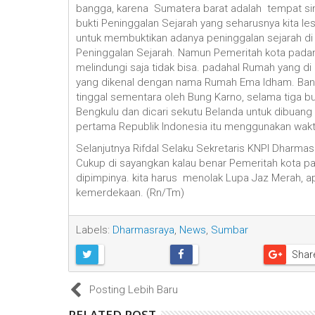
bangga, karena Sumatera barat adalah tempat sin
bukti Peninggalan Sejarah yang seharusnya kita les
untuk membuktikan adanya peninggalan sejarah di
Peninggalan Sejarah. Namun Pemeritah kota padan
melindungi saja tidak bisa. padahal Rumah yang 
yang dikenal dengan nama Rumah Ema Idham. Ban
tinggal sementara oleh Bung Karno, selama tiga bu
Bengkulu dan dicari sekutu Belanda untuk dibuang 
pertama Republik Indonesia itu menggunakan waktu
Selanjutnya Rifdal Selaku Sekretaris KNPI Dharma
Cukup di sayangkan kalau benar Pemeritah kota pa
dipimpinya. kita harus menolak Lupa Jaz Merah, a
kemerdekaan. (Rn/Tm)
Labels:
Dharmasraya
,
News
,
Sumbar
Shar
Posting Lebih Baru
RELATED POST