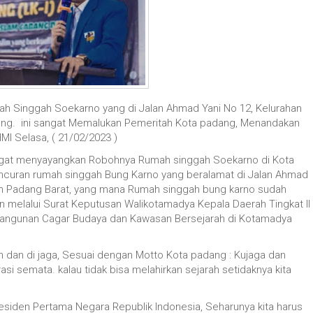
h Singgah Soekarno yang di Jalan Ahmad Yani No 12, Kelurahan
ang. ini sangat Memalukan Pemeritah Kota padang, Menandakan
HMI Selasa, ( 21/02/2023 )
angat menyayangkan Robohnya Rumah singgah Soekarno di Kota
ncuran rumah singgah Bung Karno yang beralamat di Jalan Ahmad
an Padang Barat, yang mana Rumah singgah bung karno sudah
 melalui Surat Keputusan Walikotamadya Kepala Daerah Tingkat II
angunan Cagar Budaya dan Kawasan Bersejarah di Kotamadya
n dan di jaga, Sesuai dengan Motto Kota padang : Kujaga dan
asi semata. kalau tidak bisa melahirkan sejarah setidaknya kita
iden Pertama Negara Republik Indonesia, Seharunya kita harus