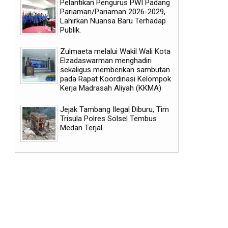
Pelantikan Pengurus PWI Padang
Pariaman/Pariaman 2026-2029,
Lahirkan Nuansa Baru Terhadap
Publik.
Zulmaeta melalui Wakil Wali Kota
Elzadaswarman menghadiri
sekaligus memberikan sambutan
pada Rapat Koordinasi Kelompok
Kerja Madrasah Aliyah (KKMA)
Jejak Tambang Ilegal Diburu, Tim
06
07
Trisula Polres Solsel Tembus
Medan Terjal.
Aug
Jul
2026
2025
Pemkab dan DPRD Solsel Sepakati
LPDP dan Dana Indonesia
Rancangan Anggaran 2027 dan
Dorong Semangat Anak 
Ajukan Perubahan 2026
Lestarikan Budaya Lewat 
Batik Gambir