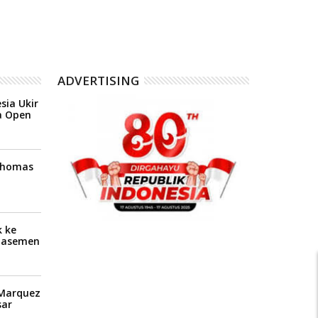
ADVERTISING
sia Ukir
a Open
 Thomas
 ke
Klasemen
P
 Marquez
ar