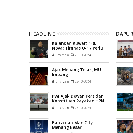
HEADLINE
DAPUR
Kalahkan Kuwait 1-0,
Nova: Timnas U-17 Perlu
Tingkatkan Kualitas
Umarzam
25-10-2024
Ajax Menang Telak, MU
Imbang
Umarzam
25-10-2024
PWI Ajak Dewan Pers dan
Konstituen Rayakan HPN
2025 di Riau
Umarzam
25-10-2024
Barca dan Man City
Menang Besar