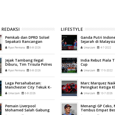
 REDAKSI
LIFESTYLE
Pemkab dan DPRD Solsel
Ganda Putri Indone
Sepakati Rancangan
Sejarah di Malaysi
Anggaran 2027 dan Ajukan
2022
Ryan Permana
6-8-2026
Umarzam
4-7-2022
Perubahan 2026
Jejak Tambang Ilegal
India Rebut Piala
Diburu, Tim Trisula Polres
Cup
Solsel Tembus Medan
Ryan Permana
6-8-2026
Umarzam
17-5-2022
Terjal.
Laga Persahabatan:
Marc Marquez Naik
Manchester City Tekuk K-
Peringkat Ketiga 
League All Stars 3-1
Sementara MotoG
Umarzam
6-8-2026
Umarzam
13-7-2026
Pemain Liverpool
Menangi GP Ceko,
Mohamed Salah Gabung
Tembus Empat Bes
Trabzonspor