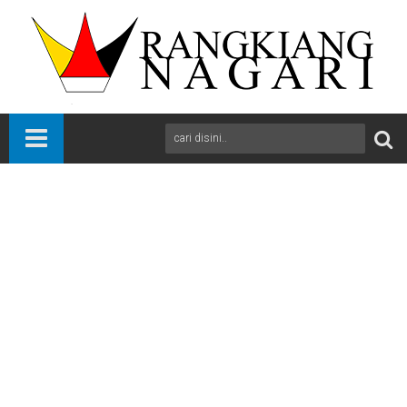
Beranda
International
News
Otomotif
Sports
Marco Bezzecchi Menangi MotoGP Prancis, Bagnaia dan
Vinales Ribut
A
+
A
-
Print
Email