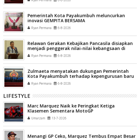
Ryan Permana
6-8-2026
masyarakat
Pemerintah Kota Payakumbuh meluncurkan
inovasi GEMPITA BERSAMA
Ryan Permana
6-8-2026
Relawan Gerakan Kebajikan Pancasila disiapkan
menjadi penggerak nilai-nilai kebangsaan di
tengah masyarakat Kota Payakumbuh
Ryan Permana
6-8-2026
Zulmaeta menyatakan dukungan Pemerintah
Kota Payakumbuh terhadap kepengurusan baru
Komite Olahraga Nasional Indonesia (KONI) Kota
Ryan Permana
6-8-2026
Payakumbuh
LIFESTYLE
Marc Marquez Naik ke Peringkat Ketiga
Klasemen Sementara MotoGP
Umarzam
13-7-2026
Menangi GP Ceko, Marquez Tembus Empat Besar