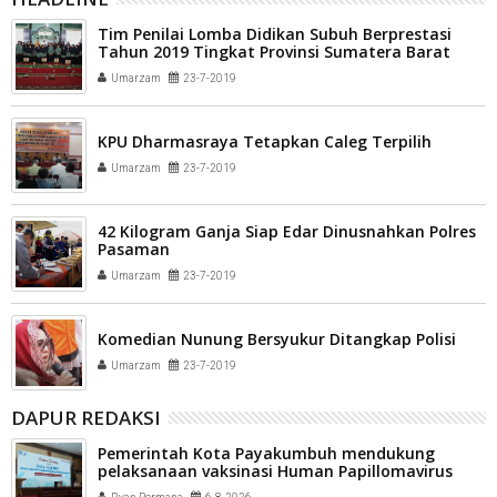
Tim Penilai Lomba Didikan Subuh Berprestasi
Tahun 2019 Tingkat Provinsi Sumatera Barat
Umarzam
23-7-2019
KPU Dharmasraya Tetapkan Caleg Terpilih
Umarzam
23-7-2019
42 Kilogram Ganja Siap Edar Dinusnahkan Polres
Pasaman
Umarzam
23-7-2019
Komedian Nunung Bersyukur Ditangkap Polisi
Umarzam
23-7-2019
DAPUR REDAKSI
Pemerintah Kota Payakumbuh mendukung
pelaksanaan vaksinasi Human Papillomavirus
(HPV) bagi aparatur sipil negara (ASN) dan