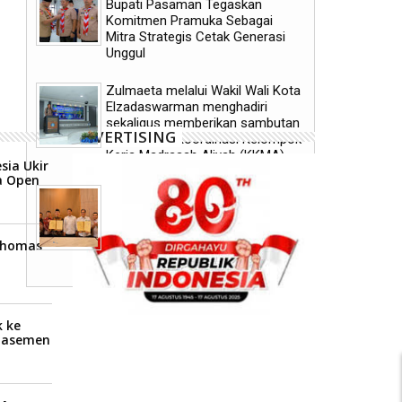
Bupati Pasaman Tegaskan
mematangkan persiapan
akhirnya mengangkat trof
Indonesia's Horse Racing Cup (IHRC)
Wali Kota Payakumbuh 2
Komitmen Pramuka Sebagai
2026
Mitra Strategis Cetak Generasi
Unggul
Zulmaeta melalui Wakil Wali Kota
Elzadaswarman menghadiri
sekaligus memberikan sambutan
ADVERTISING
pada Rapat Koordinasi Kelompok
Kerja Madrasah Aliyah (KKMA)
sia Ukir
a Open
Pemerintah Kota Payakumbuh
memperkuat transformasi
pelayanan kesehatan melalui
kerja sama pengampuan dengan
 Thomas
RSUP dr. M. Djamil Padang
 ke
Klasemen
P