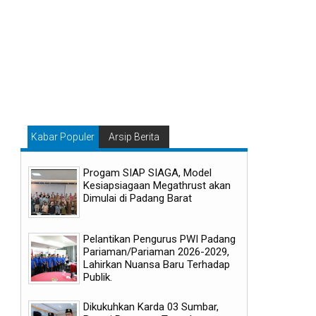
Kabar Populer
Arsip Berita
Progam SIAP SIAGA, Model
Kesiapsiagaan Megathrust akan
Dimulai di Padang Barat
05
05
Aug
Aug
2026
2026
Pelantikan Pengurus PWI Padang
Pariaman/Pariaman 2026-2029,
Lahirkan Nuansa Baru Terhadap
Publik.
Dikukuhkan Karda 03 Sumbar,
Pemerintah Kota Payakumbuh
Tigo Kayo FC Payakumbu