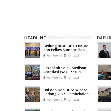
Positif
Diprioritaskan, Ahdi Optimistis
Sambut H
Seluruh Wilayah Akan "On Air"
Hadiahny
HEADLINE
DAPUR
Gedung BLUD UPTD BKOM
dan Pelkes Sumbar Siap
Jadi Pusat Bimbingan dan
Ryan Permana
30-1-2025
Pelatihan Kesehatan
Sekdakab Solok Medison
Apresiasi Wakil Ketua
Komisi VI DPR RI Andre
Ryan Permana
30-1-2025
Rosiade
Uni dan Uda Duta Wisata
Padang 2025: Pembekalan
Seru Menuju Malam
Ryan Permana
30-1-2025
Puncak