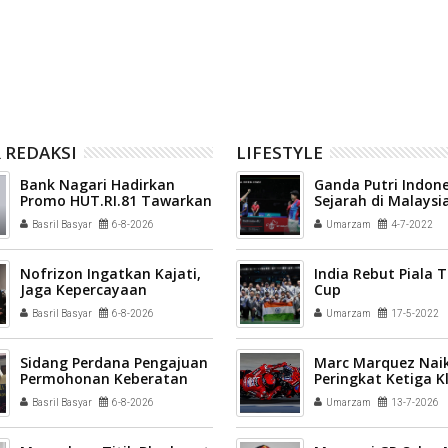
ari Kemerdekaan,
mendukung percepatan sertifikasi
a Umrah
halal bagi pelaku usaha
 REDAKSI
LIFESTYLE
Bank Nagari Hadirkan
Ganda Putri Indone
Promo HUT.RI.81 Tawarkan
Sejarah di Malaysi
Bonus Menarik
2022
Basril Basyar
6-8-2026
Umarzam
4-7-2022
Nofrizon Ingatkan Kajati,
India Rebut Piala
Jaga Kepercayaan
Cup
Masyarakat Terhadap
Basril Basyar
6-8-2026
Umarzam
17-5-2022
Bank Nagari
Sidang Perdana Pengajuan
Marc Marquez Naik
Permohonan Keberatan
Peringkat Ketiga 
Bank Nagari ke PTUN
Sementara MotoG
Basril Basyar
6-8-2026
Umarzam
13-7-2026
Digelar