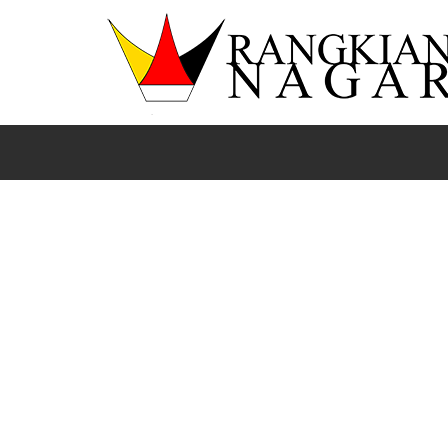
Beranda
News
Pasaman
Sumbar
BLT dibagik