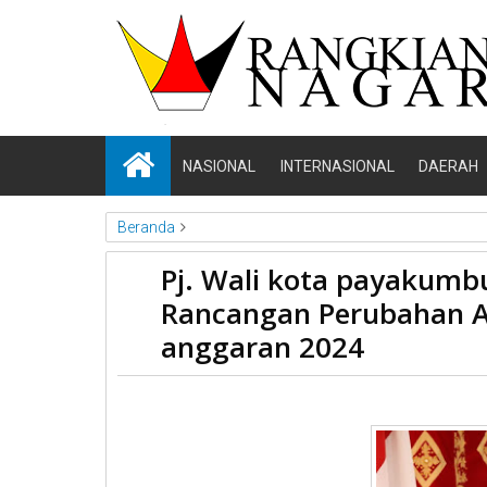
NASIONAL
INTERNASIONAL
DAERAH
Beranda
News
Payakumbuh
Sumbar
Pj. Wali kota payakum
Pj. Wali kota payakumbuh menyampaikan nota keua
Rancangan Perubahan 
2024
anggaran 2024