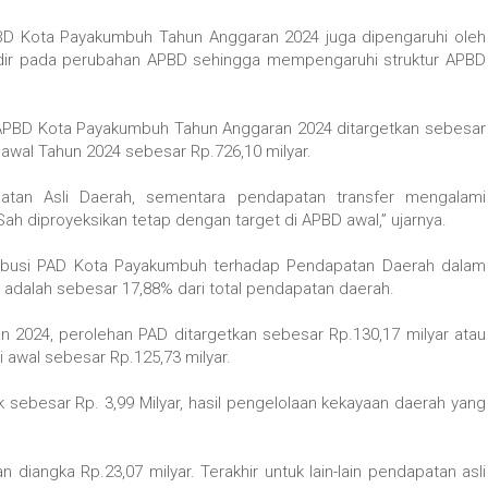
BD Kota Payakumbuh Tahun Anggaran 2024 juga dipengaruhi oleh
modir pada perubahan APBD sehingga mempengaruhi struktur APBD
PBD Kota Payakumbuh Tahun Anggaran 2024 ditargetkan sebesar
D awal Tahun 2024 sebesar Rp.726,10 milyar.
patan Asli Daerah, sementara pendapatan transfer mengalami
ah diproyeksikan tetap dengan target di APBD awal,” ujarnya.
ntribusi PAD Kota Payakumbuh terhadap Pendapatan Daerah dalam
dalah sebesar 17,88% dari total pendapatan daerah.
2024, perolehan PAD ditargetkan sebesar Rp.130,17 milyar atau
i awal sebesar Rp.125,73 milyar.
ik sebesar Rp. 3,99 Milyar, hasil pengelolaan kekayaan daerah yang
diangka Rp.23,07 milyar. Terakhir untuk lain-lain pendapatan asli