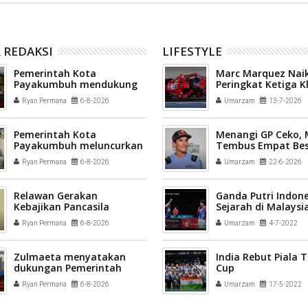
 REDAKSI
LIFESTYLE
Pemerintah Kota
Marc Marquez Naik
Payakumbuh mendukung
Peringkat Ketiga 
pelaksanaan vaksinasi
Sementara MotoG
Ryan Permana
6-8-2026
Umarzam
13-7-2026
Human Papillomavirus
(HPV) bagi aparatur sipil
negara (ASN) dan
Pemerintah Kota
Menangi GP Ceko,
masyarakat
Payakumbuh meluncurkan
Tembus Empat Bes
inovasi GEMPITA BERSAMA
Ryan Permana
6-8-2026
Umarzam
22-6-2026
Relawan Gerakan
Ganda Putri Indone
Kebajikan Pancasila
Sejarah di Malaysi
disiapkan menjadi
2022
Ryan Permana
6-8-2026
Umarzam
4-7-2022
penggerak nilai-nilai
kebangsaan di tengah
masyarakat Kota
Zulmaeta menyatakan
India Rebut Piala
Payakumbuh
dukungan Pemerintah
Cup
Kota Payakumbuh
Ryan Permana
6-8-2026
Umarzam
17-5-2022
terhadap kepengurusan
baru Komite Olahraga