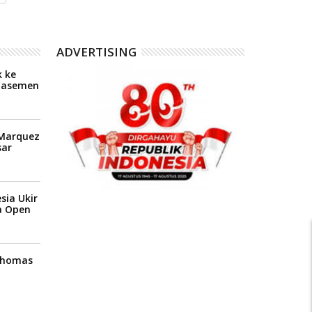
ADVERTISING
 ke
Klasemen
P
 Marquez
ar
sia Ukir
a Open
 Thomas