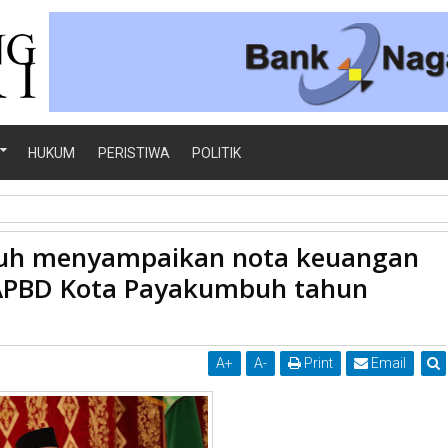
HUKUM
PERISTIWA
POLITIK
buh menyampaikan nota keuangan
ngan Rancangan Perubahan APBD Kota Payakumbuh tahun anggaran
APBD Kota Payakumbuh tahun
A
+
A
-
Print
Email