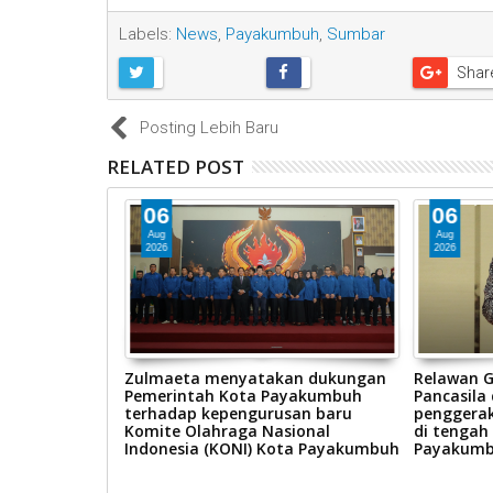
Labels:
News
,
Payakumbuh
,
Sumbar
Shar
Posting Lebih Baru
RELATED POST
06
06
Aug
Aug
2026
2026
yakumbuh
Zulmaeta menyatakan dukungan
Relawan G
apan
Pemerintah Kota Payakumbuh
Pancasila
ing Cup (IHRC)
terhadap kepengurusan baru
penggerak
Komite Olahraga Nasional
di tengah
Indonesia (KONI) Kota Payakumbuh
Payakum