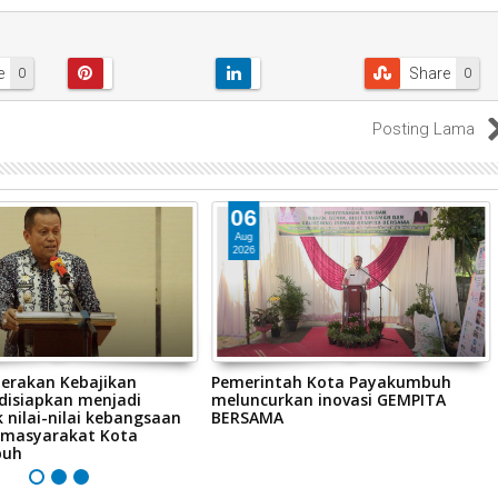
e
Share
0
0
Posting Lama
06
Aug
2026
erakan Kebajikan
Pemerintah Kota Payakumbuh
 disiapkan menjadi
meluncurkan inovasi GEMPITA
 nilai-nilai kebangsaan
BERSAMA
 masyarakat Kota
buh