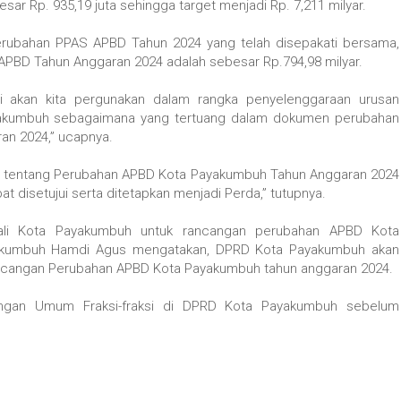
r Rp. 935,19 juta sehingga target menjadi Rp. 7,211 milyar.
ubahan PPAS APBD Tahun 2024 yang telah disepakati bersama,
APBD Tahun Anggaran 2024 adalah sebesar Rp.794,98 milyar.
i akan kita pergunakan dalam rangka penyelenggaraan urusan
yakumbuh sebagaimana yang tertuang dalam dokumen perubahan
an 2024,” ucapnya.
h tentang Perubahan APBD Kota Payakumbuh Tahun Anggaran 2024
pat disetujui serta ditetapkan menjadi Perda,” tutupnya.
ali Kota Payakumbuh untuk rancangan perubahan APBD Kota
akumbuh Hamdi Agus mengatakan, DPRD Kota Payakumbuh akan
ancangan Perubahan APBD Kota Payakumbuh tahun anggaran 2024.
angan Umum Fraksi-fraksi di DPRD Kota Payakumbuh sebelum