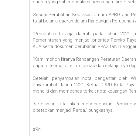
daerah yang sah mengalami penurunan target sebesa
Sesuai Perubahan Kebijakan Umum APBD dan Per
total belanja daerah dalam Rancangan Perubahan 
“Perubahan belanja daerah pada tahun 2024 in
Pemerintahan yang menjadi prioritas Pemko Pa
KUA serta dokumen perubahan PPAS tahun anggar
“Kami mohon kiranya Rancangan Peraturan Daera
dapat diterima, diteliti, dibahas dan selanjutnya da
Setelah penyampaian nota pengantar oleh W
Payakumbuh tahun 2024, Ketua DPRD Kota Pay
meneliti dan membahas terkait nota keuangan R
“setelah ini kita akan mendengarkan Pemand
ditetapkan menjadi Perda,” pungkasnya.
#Rn