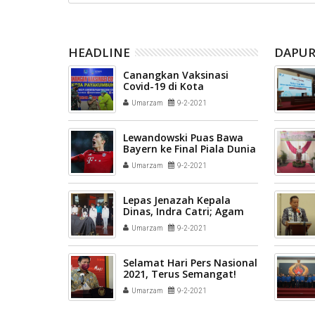
HEADLINE
DAPUR
Canangkan Vaksinasi
Covid-19 di Kota
Payakumbuh, Wako Riza
Umarzam
9-2-2021
Falepi Langsung di Vaksin
dan Ajak Masyarakat
Lewandowski Puas Bawa
Bayern ke Final Piala Dunia
Antarklub
Umarzam
9-2-2021
Lepas Jenazah Kepala
Dinas, Indra Catri; Agam
Kehilangan Putra-Putri
Umarzam
9-2-2021
Terbaik
Selamat Hari Pers Nasional
2021, Terus Semangat!
Umarzam
9-2-2021