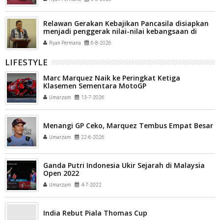
Relawan Gerakan Kebajikan Pancasila disiapkan
menjadi penggerak nilai-nilai kebangsaan di
tengah masyarakat Kota Payakumbuh
Ryan Permana
6-8-2026
LIFESTYLE
Marc Marquez Naik ke Peringkat Ketiga
Klasemen Sementara MotoGP
Umarzam
13-7-2026
Menangi GP Ceko, Marquez Tembus Empat Besar
Umarzam
22-6-2026
Ganda Putri Indonesia Ukir Sejarah di Malaysia
Open 2022
Umarzam
4-7-2022
India Rebut Piala Thomas Cup