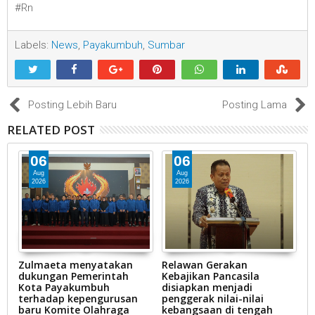
#Rn
Labels:
News
,
Payakumbuh
,
Sumbar
Posting Lebih Baru
Posting Lama
RELATED POST
06
06
Aug
Aug
2026
2026
Zulmaeta menyatakan
Relawan Gerakan
P
dukungan Pemerintah
Kebajikan Pancasila
P
n
Kota Payakumbuh
disiapkan menjadi
i
terhadap kepengurusan
penggerak nilai-nilai
baru Komite Olahraga
kebangsaan di tengah