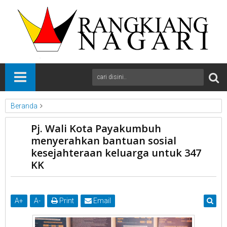
Beranda
News
Payakumbuh
Sumbar
Pj. Wali Kota Payakumbuh
Pj. Wali Kota Payakumbuh menyerahkan bantuan sosial
menyerahkan bantuan sosial
kesejahteraan keluarga untuk 347 KK
kesejahteraan keluarga untuk 347
KK
A
+
A
-
Print
Email