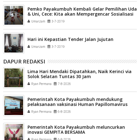
Pemko Payakumbuh Kembali Gelar Pemilihan Uda
& Uni, Cece: Kita akan Mempergencar Sosialisasi
Umarzam
3-7-2019
Hari ini Kepastian Tender Jalan Jujutan
Umarzam
3-7-2019
DAPUR REDAKSI
Lima Hari Mendaki Dipatahkan, Naik Kerinci via
Solok Selatan Tuntas 30 Jam
Ryan Permana
7-8-2026
Pemerintah Kota Payakumbuh mendukung
pelaksanaan vaksinasi Human Papillomavirus
(HPV) bagi aparatur sipil negara (ASN) dan
Ryan Permana
6-8-2026
masyarakat
Pemerintah Kota Payakumbuh meluncurkan
inovasi GEMPITA BERSAMA
Ryan Permana
6-8-2026