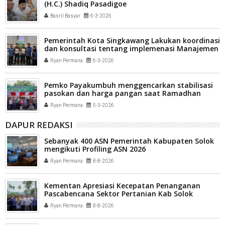
(H.C.) Shadiq Pasadigoe
Basril Basyar
6-3-2026
Pemerintah Kota Singkawang Lakukan koordinasi
dan konsultasi tentang implemenasi Manajemen
Talenta ASN ke Solsel
Ryan Permana
6-3-2026
Pemko Payakumbuh menggencarkan stabilisasi
pasokan dan harga pangan saat Ramadhan
Ryan Permana
5-3-2026
DAPUR REDAKSI
Sebanyak 400 ASN Pemerintah Kabupaten Solok
mengikuti Profiling ASN 2026
Ryan Permana
8-8-2026
Kementan Apresiasi Kecepatan Penanganan
Pascabencana Sektor Pertanian Kab Solok
Ryan Permana
8-8-2026