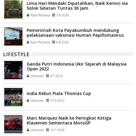
Lima Hari Mendaki Dipatahkan, Naik Kerinci via
Solok Selatan Tuntas 30 Jam
Ryan Permana
7-8-2026
Pemerintah Kota Payakumbuh mendukung
pelaksanaan vaksinasi Human Papillomavirus
(HPV) bagi aparatur sipil negara (ASN) dan
Ryan Permana
6-8-2026
masyarakat
LIFESTYLE
Ganda Putri Indonesia Ukir Sejarah di Malaysia
Open 2022
Umarzam
4-7-2022
India Rebut Piala Thomas Cup
Umarzam
17-5-2022
Marc Marquez Naik ke Peringkat Ketiga
Klasemen Sementara MotoGP
Umarzam
13-7-2026