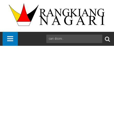
Beranda
kab Solok
News
Sumbar
BERSEMI Mendapat Nomor Urut 2 Pencabutan Lot Yang
Diselenggarakan KPU Kab.Solok
A
+
A
-
Print
Email