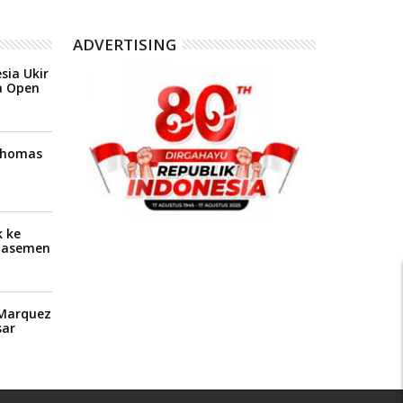
ADVERTISING
sia Ukir
a Open
 Thomas
 ke
Klasemen
P
 Marquez
ar