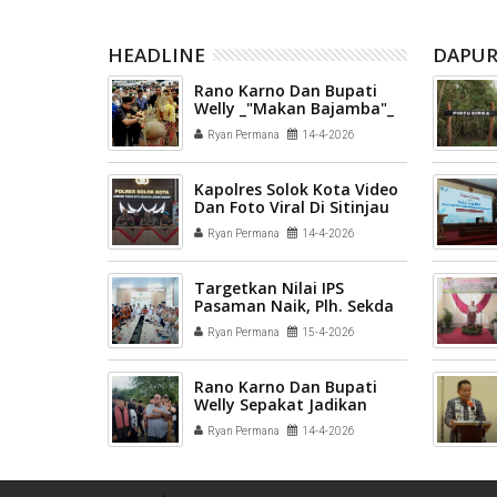
HEADLINE
DAPUR
Rano Karno Dan Bupati
Welly _"Makan Bajamba"_
Dirumah Peninggalan
Ryan Permana
14-4-2026
Sukarno M. Nur di Bonjol
Kapolres Solok Kota Video
Dan Foto Viral Di Sitinjau
Lauik Murni Karena Miss
Ryan Permana
14-4-2026
Komunikasi
Targetkan Nilai IPS
Pasaman Naik, Plh. Sekda
Roychard; _"Data Harus
Ryan Permana
15-4-2026
Berkualitas, Kuatkan
Kolaborasi BPS dan OPD
Rano Karno Dan Bupati
Welly Sepakat Jadikan
Bonjol Magnet Pariwisata
Ryan Permana
14-4-2026
Historis, Rumah Budaya
Sukarno M. Nur Siap
Dibangun