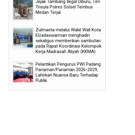
Jejak Tambang Ilegal Diburu, Tim
Trisula Polres Solsel Tembus
Medan Terjal.
Zulmaeta melalui Wakil Wali Kota
Elzadaswarman menghadiri
sekaligus memberikan sambutan
pada Rapat Koordinasi Kelompok
Kerja Madrasah Aliyah (KKMA)
06
29
Pelantikan Pengurus PWI Padang
Aug
Jul
Pariaman/Pariaman 2026-2029,
2026
2026
Lahirkan Nuansa Baru Terhadap
Publik.
Laga Persahabatan: Manchester
Zinedine Zidane Resmi Jad
City Tekuk K-League All Stars 3-1
Baru Prancis