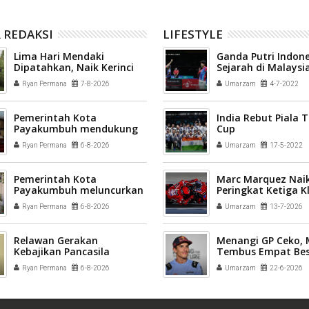
 REDAKSI
LIFESTYLE
Lima Hari Mendaki
Ganda Putri Indone
Dipatahkan, Naik Kerinci
Sejarah di Malaysi
via Solok Selatan Tuntas
2022
Ryan Permana
7-8-2026
Umarzam
4-7-2022
30 Jam
Pemerintah Kota
India Rebut Piala
Payakumbuh mendukung
Cup
pelaksanaan vaksinasi
Ryan Permana
6-8-2026
Umarzam
17-5-2022
Human Papillomavirus
(HPV) bagi aparatur sipil
negara (ASN) dan
Pemerintah Kota
Marc Marquez Naik
masyarakat
Payakumbuh meluncurkan
Peringkat Ketiga 
inovasi GEMPITA BERSAMA
Sementara MotoG
Ryan Permana
6-8-2026
Umarzam
13-7-2026
Relawan Gerakan
Menangi GP Ceko,
Kebajikan Pancasila
Tembus Empat Bes
disiapkan menjadi
Ryan Permana
6-8-2026
Umarzam
22-6-2026
penggerak nilai-nilai
kebangsaan di tengah
masyarakat Kota
Payakumbuh