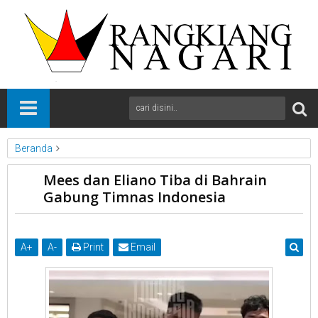
Beranda
Bola
Nasional
News
Mees dan Eliano Tiba di Bahrain
Mees dan Eliano Tiba di Bahrain Gabung Timnas Indonesia
Gabung Timnas Indonesia
A
+
A
-
Print
Email