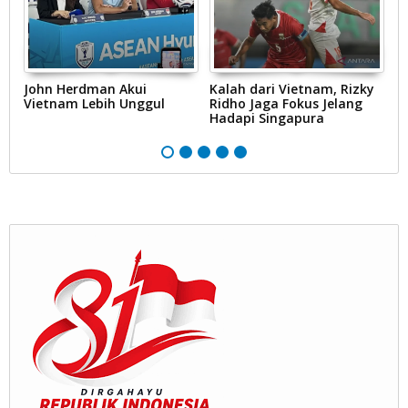
John Herdman Akui
Kalah dari Vietnam, Rizky
M
Vietnam Lebih Unggul
Ridho Jaga Fokus Jelang
I
Hadapi Singapura
K