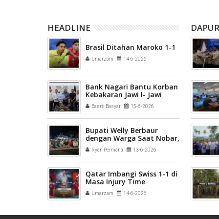
HEADLINE
DAPUR
Brasil Ditahan Maroko 1-1
Umarzam
14-6-2026
Bank Nagari Bantu Korban
Kebakaran Jawi l- Jawi
Melalui Wako Pariaman
Basril Basyar
15-6-2026
Bupati Welly Berbaur
dengan Warga Saat Nobar,
Videotron Pemkab
Ryan Permana
13-6-2026
Pasaman Jadi Ruang Publik
Favorit
Qatar Imbangi Swiss 1-1 di
Masa Injury Time
Umarzam
14-6-2026