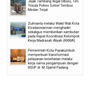
Jejak Tambang Ilegal Diburu, Tim
Trisula Polres Solsel Tembus
Medan Terjal.
Zulmaeta melalui Wakil Wali Kota
Elzadaswarman menghadiri
sekaligus memberikan sambutan
pada Rapat Koordinasi Kelompok
Kerja Madrasah Aliyah (KKMA)
07
08
Aug
Aug
2026
2026
Pemerintah Kota Payakumbuh
memperkuat transformasi
pelayanan kesehatan melalui
kerja sama pengampuan dengan
RSUP dr. M. Djamil Padang
Lima Hari Mendaki Dipatahkan,
Kementan Apresiasi Kece
Naik Kerinci via Solok Selatan
Penanganan Pascabencan
Tuntas 30 Jam
Pertanian Kab Solok