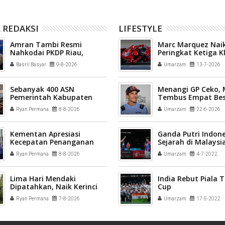
 REDAKSI
LIFESTYLE
Amran Tambi Resmi
Marc Marquez Naik
Nahkodai PKDP Riau,
Peringkat Ketiga 
Berikut Pengurus Lengkap
Sementara MotoG
Basril Basyar
9-8-2026
Umarzam
13-7-2026
2026-2031
Sebanyak 400 ASN
Menangi GP Ceko,
Pemerintah Kabupaten
Tembus Empat Bes
Solok mengikuti Profiling
Ryan Permana
8-8-2026
Umarzam
22-6-2026
ASN 2026
Kementan Apresiasi
Ganda Putri Indone
Kecepatan Penanganan
Sejarah di Malaysi
Pascabencana Sektor
2022
Ryan Permana
8-8-2026
Umarzam
4-7-2022
Pertanian Kab Solok
Lima Hari Mendaki
India Rebut Piala
Dipatahkan, Naik Kerinci
Cup
via Solok Selatan Tuntas
Ryan Permana
7-8-2026
Umarzam
17-5-2022
30 Jam