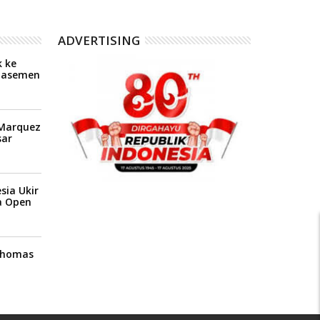
ADVERTISING
 ke
Klasemen
P
 Marquez
ar
sia Ukir
a Open
 Thomas