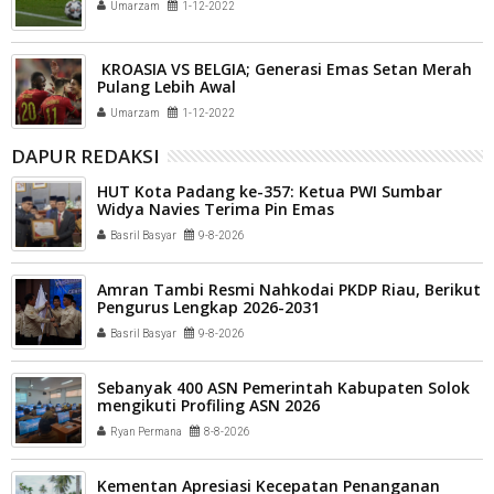
Umarzam
1-12-2022
KROASIA VS BELGIA; Generasi Emas Setan Merah
Pulang Lebih Awal
Umarzam
1-12-2022
DAPUR REDAKSI
HUT Kota Padang ke-357: Ketua PWI Sumbar
Widya Navies Terima Pin Emas
Basril Basyar
9-8-2026
Amran Tambi Resmi Nahkodai PKDP Riau, Berikut
Pengurus Lengkap 2026-2031
Basril Basyar
9-8-2026
Sebanyak 400 ASN Pemerintah Kabupaten Solok
mengikuti Profiling ASN 2026
Ryan Permana
8-8-2026
Kementan Apresiasi Kecepatan Penanganan