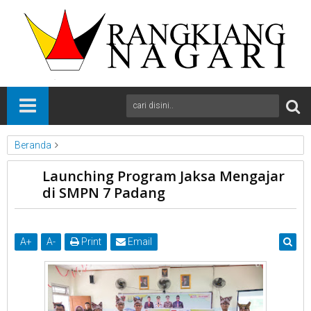
Beranda
News
Padang
Sumbar
Launching Program Jaksa Mengajar
Launching Program Jaksa Mengajar di SMPN 7 Padang
di SMPN 7 Padang
A
+
A
-
Print
Email