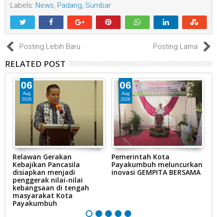
Labels:
News
,
Padang
,
Sumbar
Posting Lebih Baru
Posting Lama
RELATED POST
06
06
Aug
Aug
2026
2026
an
Relawan Gerakan
Pemerintah Kota
P
Kebajikan Pancasila
Payakumbuh meluncurkan
P
disiapkan menjadi
inovasi GEMPITA BERSAMA
p
penggerak nilai-nilai
H
kebangsaan di tengah
(H
masyarakat Kota
n
Payakumbuh
m