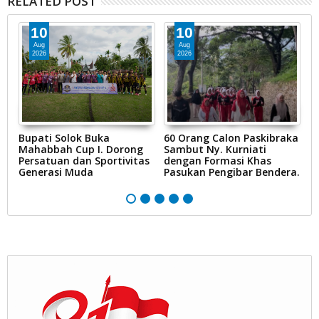
RELATED POST
10
10
Aug
Aug
2026
2026
Bupati Solok Buka
60 Orang Calon Paskibraka
Le
Mahabbah Cup I. Dorong
Sambut Ny. Kurniati
T
Persatuan dan Sportivitas
dengan Formasi Khas
K
Generasi Muda
Pasukan Pengibar Bendera.
d