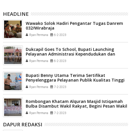
HEADLINE
Wawako Solok Hadiri Pengantar Tugas Danrem
032/Wirabraja
Ryan Permana
6-2-2023
Dukcapil Goes To School, Bupati Launching
Pelayanan Administrasi Kependudukan dan
Penerapan IKD
Ryan Permana
6-2-2023
Bupati Benny Utama Terima Sertifikat
Penyelenggara Pelayanan Publik Kualitas Tinggi
Ryan Permana
7-2-2023
Rombongan Khatam Alquran Masjid Istiqamah
Bulba Disambut Wakil Rakyat, Begini Pesan Wakil
Ketua DPRD Wulan Denura
Ryan Permana
7-2-2023
DAPUR REDAKSI