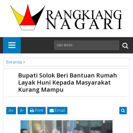
Beranda
kab Solok
News
Sumbar
Bupati Solok Beri Bantuan Rumah
Bupati Solok Beri Bantuan Rumah Layak Huni Kepada
Layak Huni Kepada Masyarakat
Masyarakat Kurang Mampu
Kurang Mampu
A
+
A
-
Print
Email