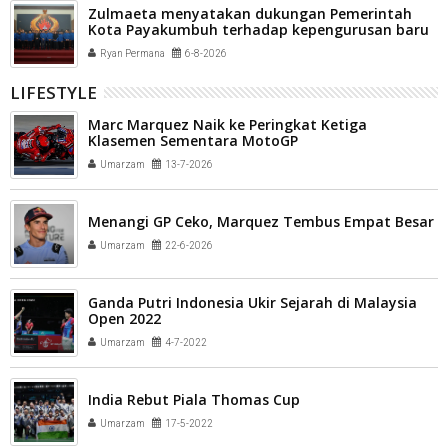
Zulmaeta menyatakan dukungan Pemerintah
Kota Payakumbuh terhadap kepengurusan baru
Komite Olahraga Nasional Indonesia (KONI) Kota
Ryan Permana
6-8-2026
Payakumbuh
LIFESTYLE
Marc Marquez Naik ke Peringkat Ketiga
Klasemen Sementara MotoGP
Umarzam
13-7-2026
Menangi GP Ceko, Marquez Tembus Empat Besar
Umarzam
22-6-2026
Ganda Putri Indonesia Ukir Sejarah di Malaysia
Open 2022
Umarzam
4-7-2022
India Rebut Piala Thomas Cup
Umarzam
17-5-2022