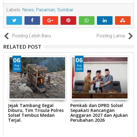
Labels:
News
,
Pasaman
,
Sumbar
Posting Lebih Baru
Posting Lama
RELATED POST
06
06
Aug
Aug
2026
2026
k
Jejak Tambang Ilegal
Pemkab dan DPRD Solsel
Z
an
Diburu, Tim Trisula Polres
Sepakati Rancangan
d
Solsel Tembus Medan
Anggaran 2027 dan Ajukan
K
Terjal.
Perubahan 2026
t
b
N
K