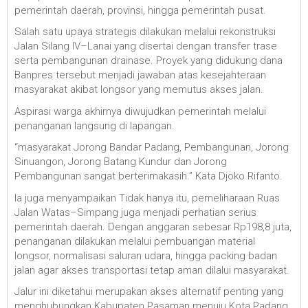
pemerintah daerah, provinsi, hingga pemerintah pusat.
Salah satu upaya strategis dilakukan melalui rekonstruksi
Jalan Silang IV–Lanai yang disertai dengan transfer trase
serta pembangunan drainase. Proyek yang didukung dana
Banpres tersebut menjadi jawaban atas kesejahteraan
masyarakat akibat longsor yang memutus akses jalan.
Aspirasi warga akhirnya diwujudkan pemerintah melalui
penanganan langsung di lapangan.
“masyarakat Jorong Bandar Padang, Pembangunan, Jorong
Sinuangon, Jorong Batang Kundur dan Jorong
Pembangunan sangat berterimakasih.” Kata Djoko Rifanto.
Ia juga menyampaikan Tidak hanya itu, pemeliharaan Ruas
Jalan Watas–Simpang juga menjadi perhatian serius
pemerintah daerah. Dengan anggaran sebesar Rp198,8 juta,
penanganan dilakukan melalui pembuangan material
longsor, normalisasi saluran udara, hingga packing badan
jalan agar akses transportasi tetap aman dilalui masyarakat.
Jalur ini diketahui merupakan akses alternatif penting yang
menghubungkan Kabupaten Pasaman menuju Kota Padang