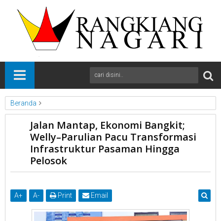
Beranda
News
Pasaman
Sumbar
Jalan Mantap, Ekonomi Bangkit;
Jalan Mantap, Ekonomi Bangkit; Welly–Parulian Pacu
Welly–Parulian Pacu Transformasi
Transformasi Infrastruktur Pasaman Hingga Pelosok
Infrastruktur Pasaman Hingga
Pelosok
A
+
A
-
Print
Email