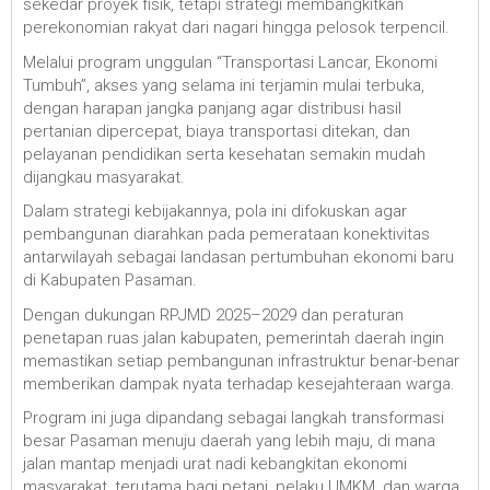
sekedar proyek fisik, tetapi strategi membangkitkan
perekonomian rakyat dari nagari hingga pelosok terpencil.
Melalui program unggulan “Transportasi Lancar, Ekonomi
Tumbuh”, akses yang selama ini terjamin mulai terbuka,
dengan harapan jangka panjang agar distribusi hasil
pertanian dipercepat, biaya transportasi ditekan, dan
pelayanan pendidikan serta kesehatan semakin mudah
dijangkau masyarakat.
Dalam strategi kebijakannya, pola ini difokuskan agar
pembangunan diarahkan pada pemerataan konektivitas
antarwilayah sebagai landasan pertumbuhan ekonomi baru
di Kabupaten Pasaman.
Dengan dukungan RPJMD 2025–2029 dan peraturan
penetapan ruas jalan kabupaten, pemerintah daerah ingin
memastikan setiap pembangunan infrastruktur benar-benar
memberikan dampak nyata terhadap kesejahteraan warga.
Program ini juga dipandang sebagai langkah transformasi
besar Pasaman menuju daerah yang lebih maju, di mana
jalan mantap menjadi urat nadi kebangkitan ekonomi
masyarakat, terutama bagi petani, pelaku UMKM, dan warga