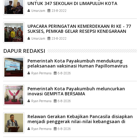
UNTUK 347 SEKOLAH DI LIMAPULUH KOTA
Umarzam
23-8-2022
UPACARA PERINGATAN KEMERDEKAAN RI KE - 77
SUKSES, PEMKAB GELAR RESEPSI KENEGARAAN
Umarzam
23-8-2022
DAPUR REDAKSI
Pemerintah Kota Payakumbuh mendukung
pelaksanaan vaksinasi Human Papillomavirus
(HPV) bagi aparatur sipil negara (ASN) dan
Ryan Permana
6-8-2026
masyarakat
Pemerintah Kota Payakumbuh meluncurkan
inovasi GEMPITA BERSAMA
Ryan Permana
6-8-2026
Relawan Gerakan Kebajikan Pancasila disiapkan
menjadi penggerak nilai-nilai kebangsaan di
tengah masyarakat Kota Payakumbuh
Ryan Permana
6-8-2026