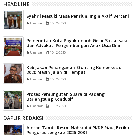
HEADLINE
Syahril Masuki Masa Pensiun, Ingin Aktif Bertani
Umarzam
10-12-2020
Pemerintah Kota Payakumbuh Gelar Sosialisasi
dan Advokasi Pengembangan Anak Usia Dini
Holistik Integratif
Umarzam
10-12-2020
Kebijakan Penanganan Stunting Kemenkes di
2020 Masih Jalan di Tempat
Umarzam
10-12-2020
Proses Pemungutan Suara di Padang
Berlangsung Kondusif
Umarzam
10-12-2020
DAPUR REDAKSI
Amran Tambi Resmi Nahkodai PKDP Riau, Berikut
Pengurus Lengkap 2026-2031