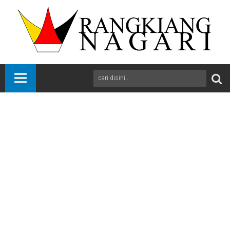
Beranda
News
Solok Selatan
Sumbar
Rumah Gadang Gajah Maram 'Mendunia'
A
+
A
-
Print
Email