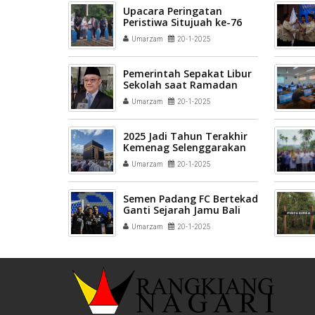
Upacara Peringatan
Peristiwa Situjuah ke-76
Khidmat, Gubernur
Umarzam
20-1-2025
Mahyeldi : Inspirasi
Generasi Muda dalam
Memperjuangkan Bangsa
Pemerintah Sepakat Libur
Sekolah saat Ramadan
dan Akan Ada Surat
Umarzam
20-1-2025
Edaran
2025 Jadi Tahun Terakhir
Kemenag Selenggarakan
Haji
Umarzam
20-1-2025
Semen Padang FC Bertekad
Ganti Sejarah Jamu Bali
United
Umarzam
20-1-2025