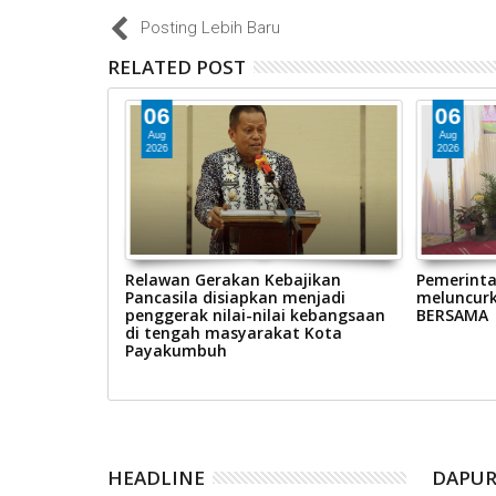
Posting Lebih Baru
RELATED POST
06
06
Aug
Aug
2026
2026
yakumbuh
Relawan Gerakan Kebajikan
Pemerint
apan
Pancasila disiapkan menjadi
meluncurk
ing Cup (IHRC)
penggerak nilai-nilai kebangsaan
BERSAMA
di tengah masyarakat Kota
Payakumbuh
HEADLINE
DAPUR