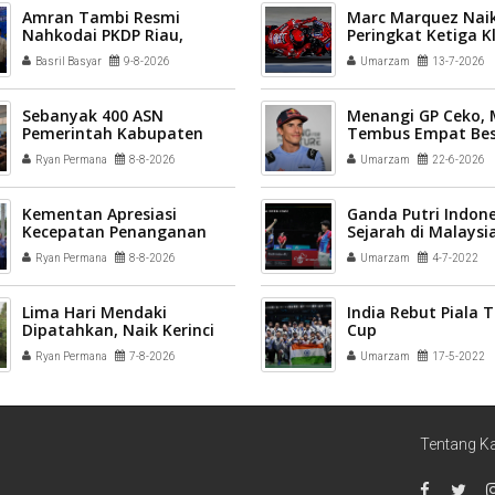
Amran Tambi Resmi
Marc Marquez Naik
Nahkodai PKDP Riau,
Peringkat Ketiga 
Berikut Pengurus Lengkap
Sementara MotoG
Basril Basyar
9-8-2026
Umarzam
13-7-2026
2026-2031
Sebanyak 400 ASN
Menangi GP Ceko,
Pemerintah Kabupaten
Tembus Empat Bes
Solok mengikuti Profiling
Ryan Permana
8-8-2026
Umarzam
22-6-2026
ASN 2026
Kementan Apresiasi
Ganda Putri Indone
Kecepatan Penanganan
Sejarah di Malaysi
Pascabencana Sektor
2022
Ryan Permana
8-8-2026
Umarzam
4-7-2022
Pertanian Kab Solok
Lima Hari Mendaki
India Rebut Piala
Dipatahkan, Naik Kerinci
Cup
via Solok Selatan Tuntas
Ryan Permana
7-8-2026
Umarzam
17-5-2022
30 Jam
Tentang K