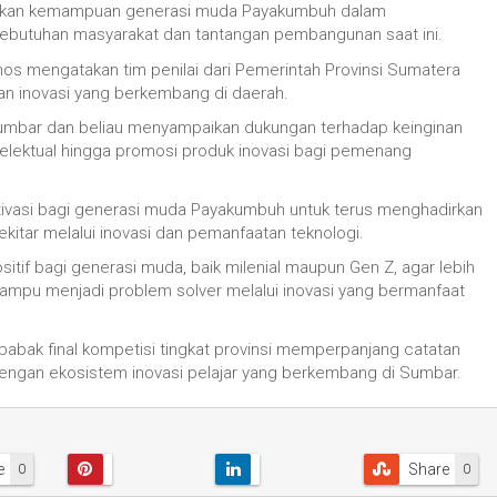
jukkan kemampuan generasi muda Payakumbuh dalam
butuhan masyarakat dan tantangan pembangunan saat ini.
os mengatakan tim penilai dari Pemerintah Provinsi Sumatera
an inovasi yang berkembang di daerah.
umbar dan beliau menyampaikan dukungan terhadap keinginan
 intelektual hingga promosi produk inovasi bagi pemenang
ivasi bagi generasi muda Payakumbuh untuk terus menghadirkan
ekitar melalui inovasi dan pemanfaatan teknologi.
tif bagi generasi muda, baik milenial maupun Gen Z, agar lebih
mampu menjadi problem solver melalui inovasi yang bermanfaat
babak final kompetisi tingkat provinsi memperpanjang catatan
dengan ekosistem inovasi pelajar yang berkembang di Sumbar.
e
Share
0
0