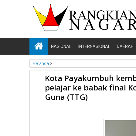
NASIONAL
INTERNASIONAL
DAERAH
Beranda
News
Payakumbuh
Sumbar
Kota Payakumbuh kembal
Kota Payakumbuh kembali meloloskan dua inovasi kary
pelajar ke babak final K
(TTG)
Guna (TTG)