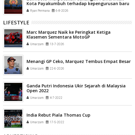
Kota Payakumbuh terhadap kepengurusan baru
Komite Olahraga Nasional Indonesia (KONI) Kota
Ryan Permana
6-8-2026
Payakumbuh
LIFESTYLE
Marc Marquez Naik ke Peringkat Ketiga
Klasemen Sementara MotoGP
Umarzam
13-7-2026
Menangi GP Ceko, Marquez Tembus Empat Besar
Umarzam
22-6-2026
Ganda Putri Indonesia Ukir Sejarah di Malaysia
Open 2022
Umarzam
4-7-2022
India Rebut Piala Thomas Cup
Umarzam
17-5-2022