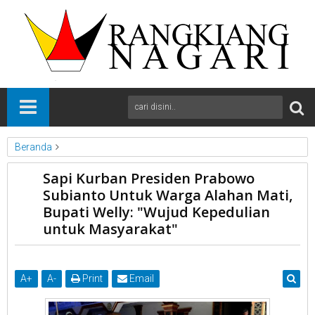
Beranda
News
Pasaman
Sumbar
Sapi Kurban Presiden Prabowo
Sapi Kurban Presiden Prabowo Subianto Untuk Warga Alahan
Subianto Untuk Warga Alahan Mati,
Mati, Bupati Welly: "Wujud Kepedulian untuk Masyarakat"
Bupati Welly: "Wujud Kepedulian
untuk Masyarakat"
A
+
A
-
Print
Email