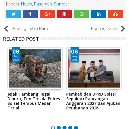
Labels:
News
,
Pasaman
,
Sumbar
Posting Lebih Baru
Posting Lama
RELATED POST
06
06
Aug
Aug
2026
2026
k
Jejak Tambang Ilegal
Pemkab dan DPRD Solsel
Z
an
Diburu, Tim Trisula Polres
Sepakati Rancangan
d
Solsel Tembus Medan
Anggaran 2027 dan Ajukan
K
Terjal.
Perubahan 2026
t
b
N
K