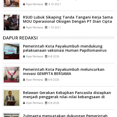
berlangsung semarak di PIC (Pasaman Islamic
Ryan Permana
4-10-2021
Centre) Lubuksikaping
RSUD Lubuk Sikaping Tanda Tangani Kerja Sama
MOU Operasional Oksigen Dengan PT Dian Cipta
Pharmindo
Ryan Permana
1-10-2021
DAPUR REDAKSI
Pemerintah Kota Payakumbuh mendukung
pelaksanaan vaksinasi Human Papillomavirus
(HPV) bagi aparatur sipil negara (ASN) dan
Ryan Permana
6-8-2026
masyarakat
Pemerintah Kota Payakumbuh meluncurkan
inovasi GEMPITA BERSAMA
Ryan Permana
6-8-2026
Relawan Gerakan Kebajikan Pancasila disiapkan
menjadi penggerak nilai-nilai kebangsaan di
tengah masyarakat Kota Payakumbuh
Ryan Permana
6-8-2026
Zulmaeta menyatakan dukungan Pemerintah