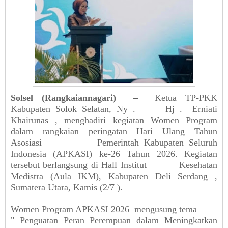
Solsel (Rangkaiannagari)
–
Ketua
TP-PKK
Kabupaten
Solok
Selatan,
Ny
.
Hj
.
Erniati
Khairunas
,
menghadiri
kegiatan
Women Program
dalam
rangkaian
peringatan
Hari
Ulang
Tahun
Asosiasi
Pemerintah
Kabupaten
Seluruh
Indonesia (APKASI) ke-26
Tahun
2026.
Kegiatan
tersebut
berlangsung
di Hall
Institut
Kesehatan
Medistra
(Aula IKM),
Kabupaten
Deli
Serdang
,
Sumatera Utara,
Kamis
(2/7
).
Women Program APKASI 2026
mengusung
tema
"
Penguatan
Peran
Perempuan
dalam
Meningkatkan