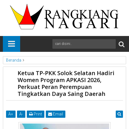
Beranda
News
Solok Selatan
Sumbar
Ketua TP-PKK Solok Selatan Hadiri
Ketua TP-PKK Solok Selatan Hadiri Women Program APKASI
Women Program APKASI 2026,
2026, Perkuat Peran Perempuan Tingkatkan Daya Saing Daerah
Perkuat Peran Perempuan
Tingkatkan Daya Saing Daerah
A
+
A
-
Print
Email