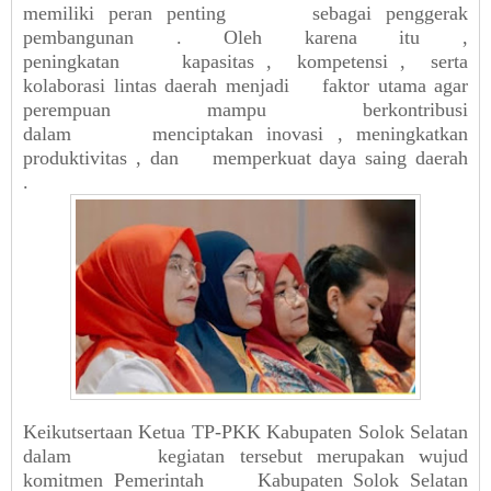
memiliki
peran
penting
sebagai
penggerak
pembangunan
.
Oleh karena
itu
,
peningkatan
kapasitas
,
kompetensi
,
serta
kolaborasi
lintas
daerah
menjadi
faktor
utama
agar
perempuan
mampu
berkontribusi
dalam
menciptakan
inovasi
,
meningkatkan
produktivitas
,
dan
memperkuat
daya
saing
daerah
.
Keikutsertaan
Ketua
TP-PKK
Kabupaten
Solok
Selatan
dalam
kegiatan
tersebut
merupakan
wujud
komitmen
Pemerintah
Kabupaten
Solok
Selatan