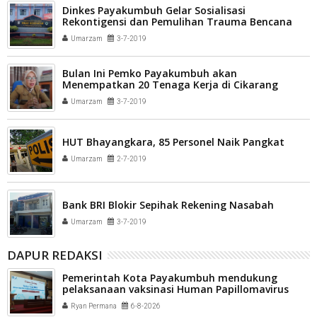
Dinkes Payakumbuh Gelar Sosialisasi
Rekontigensi dan Pemulihan Trauma Bencana
Umarzam
3-7-2019
Bulan Ini Pemko Payakumbuh akan
Menempatkan 20 Tenaga Kerja di Cikarang
Umarzam
3-7-2019
HUT Bhayangkara, 85 Personel Naik Pangkat
Umarzam
2-7-2019
Bank BRI Blokir Sepihak Rekening Nasabah
Umarzam
3-7-2019
DAPUR REDAKSI
Pemerintah Kota Payakumbuh mendukung
pelaksanaan vaksinasi Human Papillomavirus
(HPV) bagi aparatur sipil negara (ASN) dan
Ryan Permana
6-8-2026
masyarakat