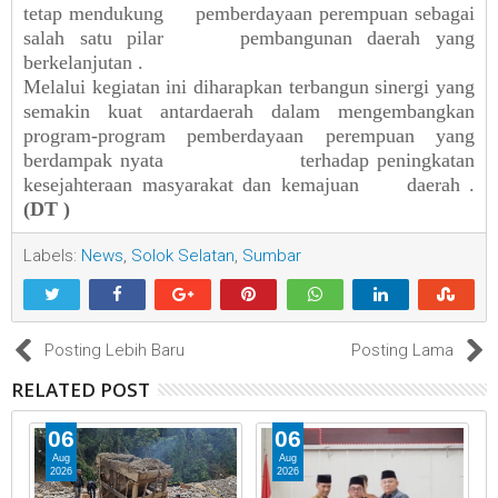
tetap
mendukung
pemberdayaan
perempuan
sebagai
salah
satu
pilar
pembangunan
daerah
yang
berkelanjutan
.
Melalui
kegiatan
ini
diharapkan
terbangun
sinergi
yang
semakin
kuat
antardaerah
dalam
mengembangkan
program-program
pemberdayaan
perempuan
yang
berdampak
nyata
terhadap
peningkatan
kesejahteraan
masyarakat
dan
kemajuan
daerah
.
(DT
)
Labels:
News
,
Solok Selatan
,
Sumbar
Posting Lebih Baru
Posting Lama
RELATED POST
06
06
Aug
Aug
2026
2026