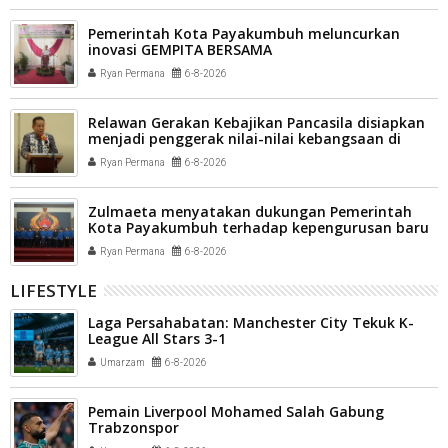
Pemerintah Kota Payakumbuh meluncurkan
inovasi GEMPITA BERSAMA
Ryan Permana
6-8-2026
Relawan Gerakan Kebajikan Pancasila disiapkan
menjadi penggerak nilai-nilai kebangsaan di
tengah masyarakat Kota Payakumbuh
Ryan Permana
6-8-2026
Zulmaeta menyatakan dukungan Pemerintah
Kota Payakumbuh terhadap kepengurusan baru
Komite Olahraga Nasional Indonesia (KONI) Kota
Ryan Permana
6-8-2026
Payakumbuh
LIFESTYLE
Laga Persahabatan: Manchester City Tekuk K-
League All Stars 3-1
Umarzam
6-8-2026
Pemain Liverpool Mohamed Salah Gabung
Trabzonspor