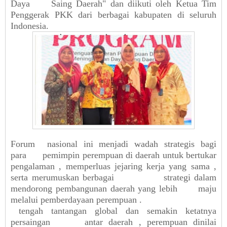
Daya
Saing
Daerah"
dan
diikuti
oleh
Ketua
Tim
Penggerak
PKK
dari
berbagai
kabupaten
di
seluruh
Indonesia.
Forum
nasional
ini
menjadi
wadah
strategis
bagi
para
pemimpin
perempuan
di
daerah
untuk
bertukar
pengalaman
,
memperluas
jejaring
kerja
yang sama
,
serta
merumuskan
berbagai
strategi
dalam
mendorong
pembangunan
daerah
yang
lebih
maju
melalui
pemberdayaan
perempuan
.
tengah
tantangan
global
dan
semakin
ketatnya
persaingan
antar
daerah
,
perempuan
dinilai