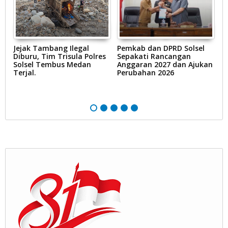
UT
Jejak Tambang Ilegal
Pemkab dan DPRD Solsel
Z
Diburu, Tim Trisula Polres
Sepakati Rancangan
d
Solsel Tembus Medan
Anggaran 2027 dan Ajukan
K
Terjal.
Perubahan 2026
t
b
N
K