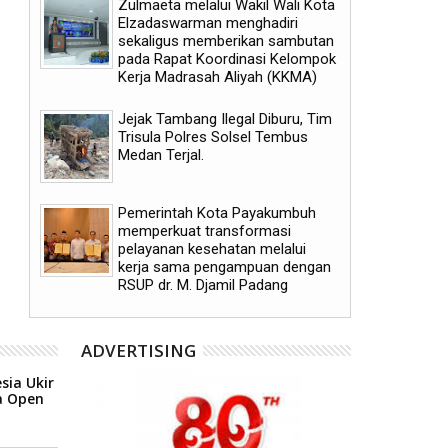
Zulmaeta melalui Wakil Wali Kota
06
06
Elzadaswarman menghadiri
sekaligus memberikan sambutan
Aug
Aug
2026
2026
pada Rapat Koordinasi Kelompok
Kerja Madrasah Aliyah (KKMA)
Jejak Tambang Ilegal Diburu, Tim
Trisula Polres Solsel Tembus
Medan Terjal.
Pemerintah Kota Payakumbuh
Pemerintah Kota Payak
mendukung pelaksanaan vaksinasi
meluncurkan inovasi GEM
Human Papillomavirus (HPV) bagi
BERSAMA
Pemerintah Kota Payakumbuh
aparatur sipil negara (ASN) dan
memperkuat transformasi
masyarakat
pelayanan kesehatan melalui
kerja sama pengampuan dengan
RSUP dr. M. Djamil Padang
ADVERTISING
sia Ukir
a Open