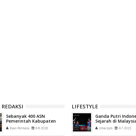
07
Aug
2026
Apresiasi Kecepatan
Lima Hari Mendaki Dipatahkan,
an Pascabencana Sektor
Naik Kerinci via Solok Selatan
 Kab Solok
Tuntas 30 Jam
 REDAKSI
LIFESTYLE
Sebanyak 400 ASN
Ganda Putri Indone
Pemerintah Kabupaten
Sejarah di Malaysi
Solok mengikuti Profiling
2022
Ryan Permana
8-8-2026
Umarzam
4-7-2022
ASN 2026