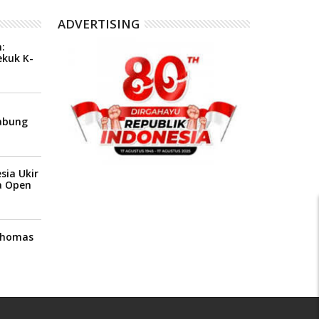
ADVERTISING
:
ekuk K-
1
abung
sia Ukir
a Open
 Thomas