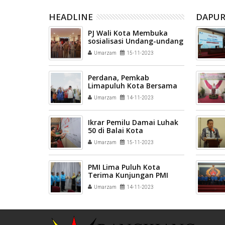
HEADLINE
DAPUR
PJ Wali Kota Membuka
sosialisasi Undang-undang
Cipta Kerja
Umarzam
15-11-2023
Perdana, Pemkab
Limapuluh Kota Bersama
SOIna Gelar PeSODa
Umarzam
14-11-2023
Ikrar Pemilu Damai Luhak
50 di Balai Kota
Umarzam
15-11-2023
PMI Lima Puluh Kota
Terima Kunjungan PMI
Provinsi Banten
Umarzam
14-11-2023