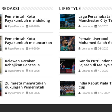
 REDAKSI
LIFESTYLE
Pemerintah Kota
Laga Persahabatan
Payakumbuh mendukung
Manchester City T
pelaksanaan vaksinasi
League All Stars 3-
Ryan Permana
6-8-2026
Umarzam
6-8-2026
Human Papillomavirus
(HPV) bagi aparatur sipil
negara (ASN) dan
Pemerintah Kota
Pemain Liverpool
masyarakat
Payakumbuh meluncurkan
Mohamed Salah G
inovasi GEMPITA BERSAMA
Trabzonspor
Ryan Permana
6-8-2026
Umarzam
6-8-2026
Relawan Gerakan
Ganda Putri Indone
Kebajikan Pancasila
Sejarah di Malaysi
disiapkan menjadi
2022
Ryan Permana
6-8-2026
Umarzam
4-7-2022
penggerak nilai-nilai
kebangsaan di tengah
masyarakat Kota
Zulmaeta menyatakan
India Rebut Piala
Payakumbuh
dukungan Pemerintah
Cup
Kota Payakumbuh
Ryan Permana
6-8-2026
Umarzam
17-5-2022
terhadap kepengurusan
baru Komite Olahraga
Nasional Indonesia (KONI)
Kota Payakumbuh