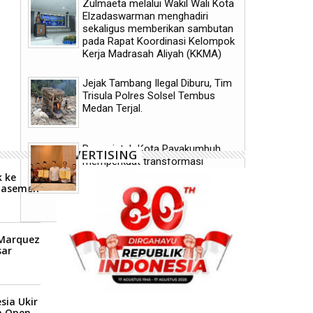
Zulmaeta melalui Wakil Wali Kota
Elzadaswarman menghadiri
sekaligus memberikan sambutan
pada Rapat Koordinasi Kelompok
Laga Persahabatan: Manchester
Zinedine Zidane Resmi Jad
Kerja Madrasah Aliyah (KKMA)
City Tekuk K-League All Stars 3-1
Baru Prancis
Jejak Tambang Ilegal Diburu, Tim
Trisula Polres Solsel Tembus
Medan Terjal.
Pemerintah Kota Payakumbuh
ADVERTISING
memperkuat transformasi
pelayanan kesehatan melalui
 ke
kerja sama pengampuan dengan
Klasemen
RSUP dr. M. Djamil Padang
P
 Marquez
ar
sia Ukir
a Open