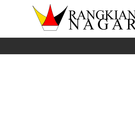
Beranda
Bola
International
News
Sports
Peca