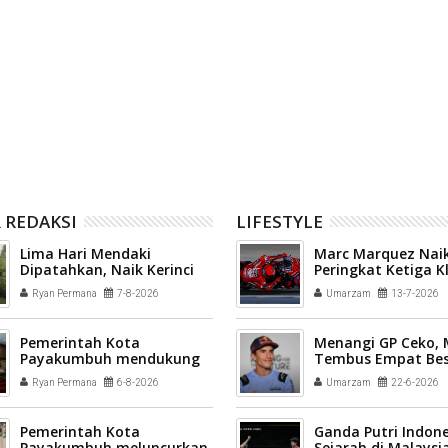
ed Kalahkan Liverpool 4-
Pemain Liverpool Mohamed Salah
Gabung Trabzonspor
 REDAKSI
LIFESTYLE
Lima Hari Mendaki
Marc Marquez Naik
Dipatahkan, Naik Kerinci
Peringkat Ketiga 
via Solok Selatan Tuntas
Sementara MotoG
Ryan Permana
7-8-2026
Umarzam
13-7-2026
30 Jam
Pemerintah Kota
Menangi GP Ceko,
Payakumbuh mendukung
Tembus Empat Bes
pelaksanaan vaksinasi
Ryan Permana
6-8-2026
Umarzam
22-6-2026
Human Papillomavirus
(HPV) bagi aparatur sipil
negara (ASN) dan
Pemerintah Kota
Ganda Putri Indone
masyarakat
Payakumbuh meluncurkan
Sejarah di Malaysi