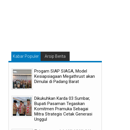
Kabar Populer
Arsip Berita
Progam SIAP SIAGA, Model
Kesiapsiagaan Megathrust akan
Dimulai di Padang Barat
Dikukuhkan Karda 03 Sumbar,
Bupati Pasaman Tegaskan
06
29
Komitmen Pramuka Sebagai
Mitra Strategis Cetak Generasi
Aug
Jul
2026
2026
Unggul