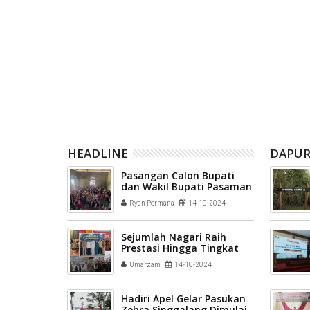
ipatahkan,
Real Madrid Main Imbang 2-2
Leeds Unit
k Selatan
Lawan Fiorentina
2
HEADLINE
DAPUR
Pasangan Calon Bupati
dan Wakil Bupati Pasaman
no 2, Drs.H.Mara Ondak
Ryan Permana
14-10-2024
dan Desrizal mengelar
kampanye dengan
bersilahturahmi dan
Sejumlah Nagari Raih
dialog
Prestasi Hingga Tingkat
Nasional, Pemkab Lima
Umarzam
14-10-2024
Puluh Kota Sukses Dorong
Potensi Nagari
Hadiri Apel Gelar Pasukan
Zebra Singgalang Dimulai,