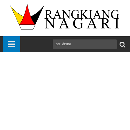
Beranda
News
Payakumbuh
Sumbar
Ekonomi Membaik, Pemko Payakumbuh Bangkit Bersama
Warga, dan Waspada Ancaman Narkoba
A
+
A
-
Print
Email