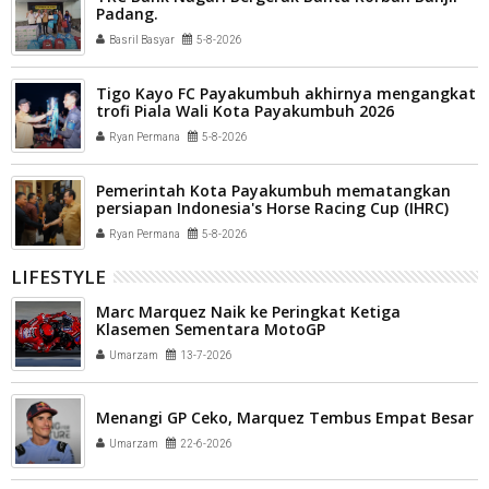
Padang.
Basril Basyar
5-8-2026
Tigo Kayo FC Payakumbuh akhirnya mengangkat
trofi Piala Wali Kota Payakumbuh 2026
Ryan Permana
5-8-2026
Pemerintah Kota Payakumbuh mematangkan
persiapan Indonesia's Horse Racing Cup (IHRC)
2026
Ryan Permana
5-8-2026
LIFESTYLE
Marc Marquez Naik ke Peringkat Ketiga
Klasemen Sementara MotoGP
Umarzam
13-7-2026
Menangi GP Ceko, Marquez Tembus Empat Besar
Umarzam
22-6-2026