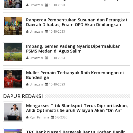
Umarzam
10-10-2023
Ranperda Pembentukan Susunan dan Perangkat
Daerah Dihabas, Enam OPD Akan Dihilangkan
Umarzam
10-10-2023
Imbang, Semen Padang Nyaris Dipermalukan
PSMS Medan di Agus Salim
Umarzam
10-10-2023
Muller Pemain Terbanyak Raih Kemenangan di
Bundesliga
Umarzam
10-10-2023
DAPUR REDAKSI
Mengakses Titik Blankspot Terus Diprioritaskan,
Ahdi Optimistis Seluruh Wilayah Akan "On Air"
Ryan Permana
5-8-2026
TRC Bank Nagari Bergerak Bantu Korban Banjir