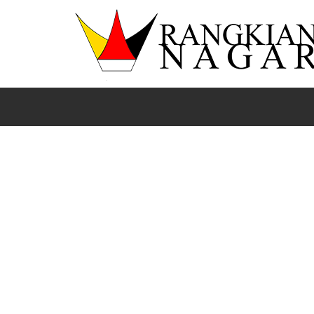
Beranda
Lima Puluh Kota
News
Sumbar
Hadir di Tengah Jemaah Haji Limapuluh Kota, Bupati