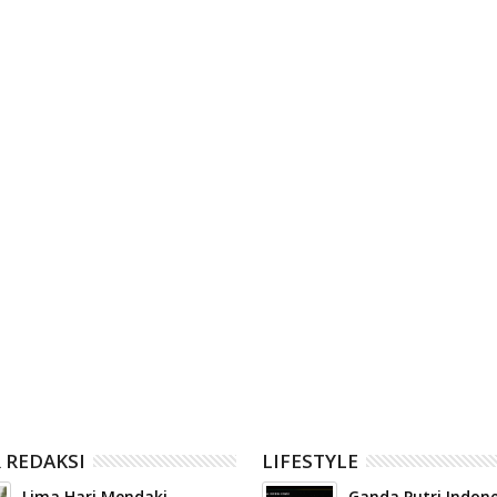
Posting Lama
06
Aug
2026
 menyatakan dukungan
Relawan Gerakan Kebajikan
ah Kota Payakumbuh
Pancasila disiapkan menjadi
kepengurusan baru
penggerak nilai-nilai kebangsaan
ahraga Nasional
di tengah masyarakat Kota
 (KONI) Kota Payakumbuh
Payakumbuh
 REDAKSI
LIFESTYLE
Lima Hari Mendaki
Ganda Putri Indone