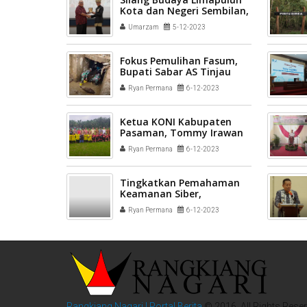
Kota dan Negeri Sembilan,
Bupati Safaruddin: Usaha
Umarzam
5-12-2023
Penting dalam Pelestarian
Budaya
Fokus Pemulihan Fasum,
Bupati Sabar AS Tinjau
Penanganan Pasca Banjir
Ryan Permana
6-12-2023
Ketua KONI Kabupaten
Pasaman, Tommy Irawan
Sandra membuka
Ryan Permana
6-12-2023
turnamen sepakbola
bertajuk " Liga I Tigo
Nagari Season III di
Tingkatkan Pemahaman
lapangan Ahmad Karim
Keamanan Siber,
Tigo Nagari
Diskominfo Lima Puluh
Ryan Permana
6-12-2023
Kota Gelar Bimtek
Rangkiang Nagari | Portal Berita
© 2016. All Rights Reser