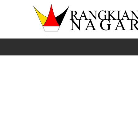
Beranda
Lima Puluh Kota
News
Sumbar
8 KK 