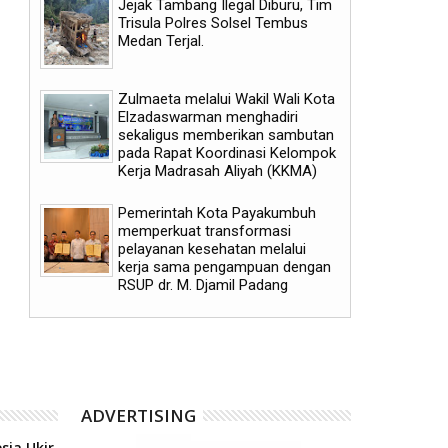
Jejak Tambang Ilegal Diburu, Tim
Trisula Polres Solsel Tembus
Medan Terjal.
06
06
Zulmaeta melalui Wakil Wali Kota
Aug
Aug
Elzadaswarman menghadiri
2026
2026
sekaligus memberikan sambutan
pada Rapat Koordinasi Kelompok
Kerja Madrasah Aliyah (KKMA)
Pemerintah Kota Payakumbuh
memperkuat transformasi
Pemerintah Kota Payakumbuh
Pemerintah Kota Payak
pelayanan kesehatan melalui
meluncurkan inovasi GEMPITA
mendukung pelaksanaan 
kerja sama pengampuan dengan
BERSAMA
Human Papillomavirus (HP
aparatur sipil negara (AS
RSUP dr. M. Djamil Padang
masyarakat
ADVERTISING
sia Ukir