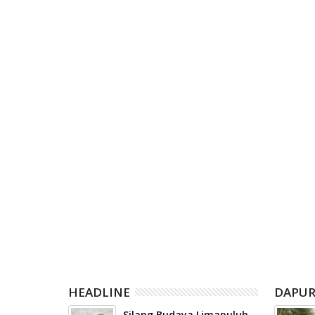
Posting Lebih Baru
RELATED POST
06
06
Aug
Aug
2026
2026
m Kemarau
Pemkab dan DPRD Solsel Sepakati
Zulmaeta
mapuluh Kota
Rancangan Anggaran 2027 dan
Pemerint
Ajukan Perubahan 2026
terhadap 
Komite Ol
Indonesia
HEADLINE
DAPUR
Silang Budaya Limapuluh