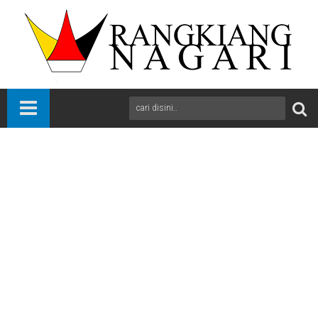
Beranda
Bola
International
News
Sports
Juventus Awali Serie A dengan Kemenangan 3-0 atas Como
A
+
A
-
Print
Email