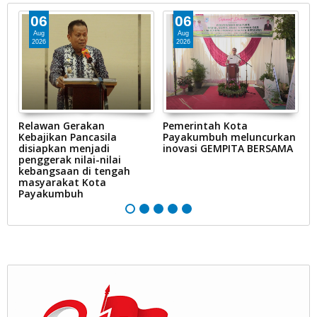
06
06
Aug
Aug
2026
2026
Relawan Gerakan
Pemerintah Kota
P
Kebajikan Pancasila
Payakumbuh meluncurkan
P
n
disiapkan menjadi
inovasi GEMPITA BERSAMA
p
penggerak nilai-nilai
H
kebangsaan di tengah
(H
masyarakat Kota
n
Payakumbuh
m