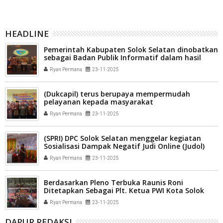
HEADLINE
Pemerintah Kabupaten Solok Selatan dinobatkan
sebagai Badan Publik Informatif dalam hasil
Monitoring dan Evaluasi Keterbukaan Informasi
Ryan Permana
23-11-2025
Publik (KIP)
(Dukcapil) terus berupaya mempermudah
pelayanan kepada masyarakat
Ryan Permana
23-11-2025
(SPRI) DPC Solok Selatan menggelar kegiatan
Sosialisasi Dampak Negatif Judi Online (Judol)
bagi pelajar SLTA sederajat
Ryan Permana
23-11-2025
Berdasarkan Pleno Terbuka Raunis Roni
Ditetapkan Sebagai Plt. Ketua PWI Kota Solok
Ryan Permana
23-11-2025
DAPUR REDAKSI