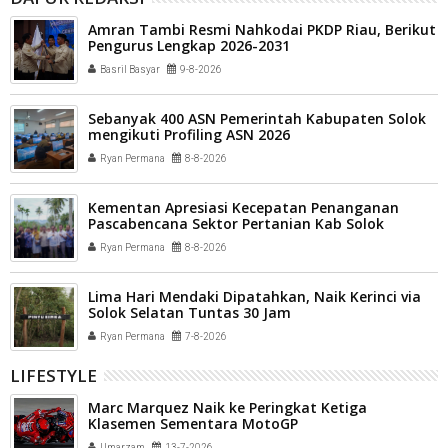
Amran Tambi Resmi Nahkodai PKDP Riau, Berikut
Pengurus Lengkap 2026-2031
Basril Basyar
9-8-2026
Sebanyak 400 ASN Pemerintah Kabupaten Solok
mengikuti Profiling ASN 2026
Ryan Permana
8-8-2026
Kementan Apresiasi Kecepatan Penanganan
Pascabencana Sektor Pertanian Kab Solok
Ryan Permana
8-8-2026
Lima Hari Mendaki Dipatahkan, Naik Kerinci via
Solok Selatan Tuntas 30 Jam
Ryan Permana
7-8-2026
LIFESTYLE
Marc Marquez Naik ke Peringkat Ketiga
Klasemen Sementara MotoGP
Umarzam
13-7-2026