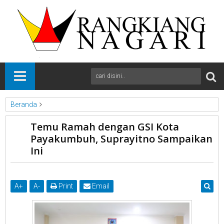
Beranda
News
Payakumbuh
Sumbar
Temu Ramah dengan GSI Kota
Temu Ramah dengan GSI Kota Payakumbuh, Suprayitno
Payakumbuh, Suprayitno Sampaikan
Sampaikan Ini
Ini
A
+
A
-
Print
Email