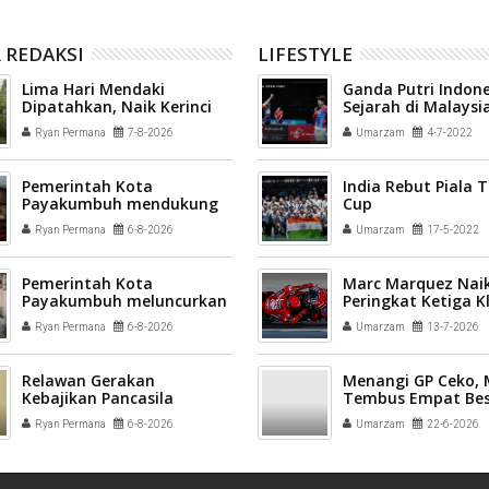
 REDAKSI
LIFESTYLE
Lima Hari Mendaki
Ganda Putri Indone
Dipatahkan, Naik Kerinci
Sejarah di Malaysi
via Solok Selatan Tuntas
2022
Ryan Permana
7-8-2026
Umarzam
4-7-2022
30 Jam
Pemerintah Kota
India Rebut Piala
Payakumbuh mendukung
Cup
pelaksanaan vaksinasi
Ryan Permana
6-8-2026
Umarzam
17-5-2022
Human Papillomavirus
(HPV) bagi aparatur sipil
negara (ASN) dan
Pemerintah Kota
Marc Marquez Naik
masyarakat
Payakumbuh meluncurkan
Peringkat Ketiga 
inovasi GEMPITA BERSAMA
Sementara MotoG
Ryan Permana
6-8-2026
Umarzam
13-7-2026
Relawan Gerakan
Menangi GP Ceko,
Kebajikan Pancasila
Tembus Empat Bes
disiapkan menjadi
Ryan Permana
6-8-2026
Umarzam
22-6-2026
penggerak nilai-nilai
kebangsaan di tengah
masyarakat Kota
Payakumbuh