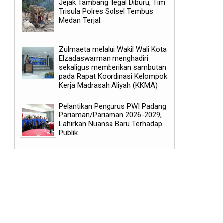
Jejak Tambang Ilegal Diburu, Tim
Trisula Polres Solsel Tembus
Medan Terjal.
Zulmaeta melalui Wakil Wali Kota
Elzadaswarman menghadiri
sekaligus memberikan sambutan
pada Rapat Koordinasi Kelompok
Kerja Madrasah Aliyah (KKMA)
03
29
Pelantikan Pengurus PWI Padang
Aug
Jul
Pariaman/Pariaman 2026-2029,
2026
2026
Lahirkan Nuansa Baru Terhadap
Publik.
Real Madrid Main Imbang 2-2
Pirlo tak Jadi, FIGC Tunju
Lawan Fiorentina
Jadi Pelatih Baru Italia