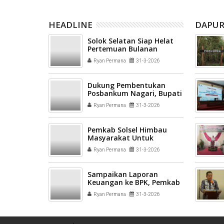
HEADLINE
DAPUR
Solok Selatan Siap Helat
Pertemuan Bulanan
ISKADA se-Sumatera Barat
Ryan Permana
31-3-2026
9 April 2026
Dukung Pembentukan
Posbankum Nagari, Bupati
Khairunas Terima
Ryan Permana
31-3-2026
Penghargaan Dari Menkum
RI
Pemkab Solsel Himbau
Masyarakat Untuk
Berhati-Hati di Lokasi
Ryan Permana
31-3-2026
Rawan Kecelakaan
Sampaikan Laporan
Keuangan ke BPK, Pemkab
Solsel Targetkan Opini
Ryan Permana
31-3-2026
WTP ke-10