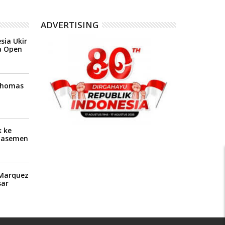
ADVERTISING
sia Ukir
a Open
 Thomas
 ke
Klasemen
P
 Marquez
ar