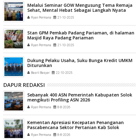
Melalui Seminar GOW Mengusung Tema Remaja
Sehat, Mental Hebat Sebagai Langkah Nyata
Mewujudkan Generasi Emas 2045
Ryan Permana
21-10-2025
Stan GPM Pemkab Padang Pariaman, di halaman
Masjid Raya Padang Pariaman
Ryan Permana
21-10-2025
Dukung Pelaku Usaha, Suku Bunga Kredit UMKM
Diturunkan
Basril Basyar
22-10-2025
DAPUR REDAKSI
Sebanyak 400 ASN Pemerintah Kabupaten Solok
mengikuti Profiling ASN 2026
Ryan Permana
8-8-2026
Kementan Apresiasi Kecepatan Penanganan
Pascabencana Sektor Pertanian Kab Solok
Ryan Permana
8-8-2026