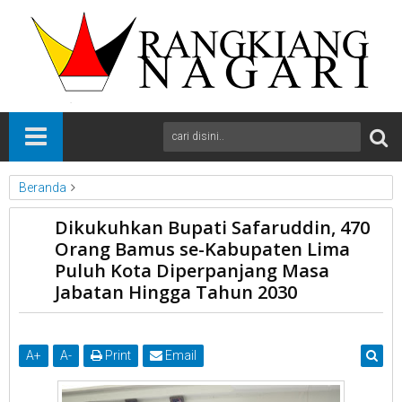
Beranda
Lima Puluh Kota
News
Sumbar
Dikukuhkan Bupati Safaruddin, 470
Dikukuhkan Bupati Safaruddin, 470 Orang Bamus se-Kabupaten
Orang Bamus se-Kabupaten Lima
Lima Puluh Kota Diperpanjang Masa Jabatan Hingga Tahun
Puluh Kota Diperpanjang Masa
2030
Jabatan Hingga Tahun 2030
A
+
A
-
Print
Email