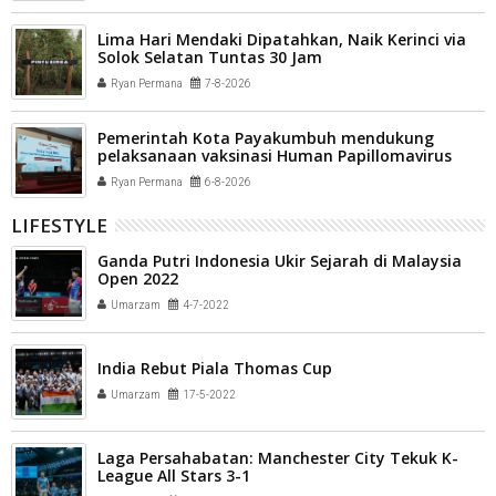
Lima Hari Mendaki Dipatahkan, Naik Kerinci via
Solok Selatan Tuntas 30 Jam
Ryan Permana
7-8-2026
Pemerintah Kota Payakumbuh mendukung
pelaksanaan vaksinasi Human Papillomavirus
(HPV) bagi aparatur sipil negara (ASN) dan
Ryan Permana
6-8-2026
masyarakat
LIFESTYLE
Ganda Putri Indonesia Ukir Sejarah di Malaysia
Open 2022
Umarzam
4-7-2022
India Rebut Piala Thomas Cup
Umarzam
17-5-2022
Laga Persahabatan: Manchester City Tekuk K-
League All Stars 3-1