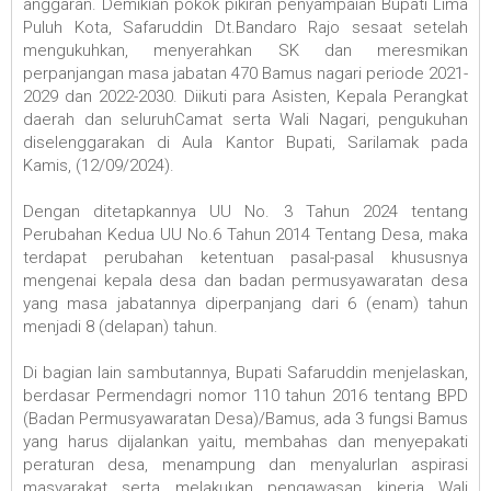
anggaran. Demikian pokok pikiran penyampaian Bupati Lima
Puluh Kota, Safaruddin Dt.Bandaro Rajo sesaat setelah
mengukuhkan, menyerahkan SK dan meresmikan
perpanjangan masa jabatan 470 Bamus nagari periode 2021-
2029 dan 2022-2030. Diikuti para Asisten, Kepala Perangkat
daerah dan seluruhCamat serta Wali Nagari, pengukuhan
diselenggarakan di Aula Kantor Bupati, Sarilamak pada
Kamis, (12/09/2024).
Dengan ditetapkannya UU No. 3 Tahun 2024 tentang
Perubahan Kedua UU No.6 Tahun 2014 Tentang Desa, maka
terdapat perubahan ketentuan pasal-pasal khususnya
mengenai kepala desa dan badan permusyawaratan desa
yang masa jabatannya diperpanjang dari 6 (enam) tahun
menjadi 8 (delapan) tahun.
Di bagian lain sambutannya, Bupati Safaruddin menjelaskan,
berdasar Permendagri nomor 110 tahun 2016 tentang BPD
(Badan Permusyawaratan Desa)/Bamus, ada 3 fungsi Bamus
yang harus dijalankan yaitu, membahas dan menyepakati
peraturan desa, menampung dan menyalurlan aspirasi
masyarakat serta melakukan pengawasan kinerja Wali