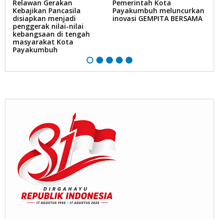
Relawan Gerakan
Pemerintah Kota
P
ab
Kebajikan Pancasila
Payakumbuh meluncurkan
P
disiapkan menjadi
inovasi GEMPITA BERSAMA
p
penggerak nilai-nilai
H
kebangsaan di tengah
(H
masyarakat Kota
n
Payakumbuh
m