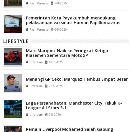
Ryan Permana
7-8-2026
Pemerintah Kota Payakumbuh mendukung
pelaksanaan vaksinasi Human Papillomavirus
(HPV) bagi aparatur sipil negara (ASN) dan
Ryan Permana
6-8-2026
masyarakat
LIFESTYLE
Marc Marquez Naik ke Peringkat Ketiga
Klasemen Sementara MotoGP
Umarzam
13-7-2026
Menangi GP Ceko, Marquez Tembus Empat Besar
Umarzam
22-6-2026
Laga Persahabatan: Manchester City Tekuk K-
League All Stars 3-1
Umarzam
6-8-2026
Pemain Liverpool Mohamed Salah Gabung