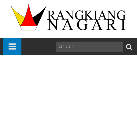
Beranda
News
Padang
Sumbar
Fauzi Bahar, Biar Susah Tiga Bulan dari pada Lima Tahun
A
+
A
-
Print
Email