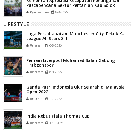
Kementan Apresiasi Kecepatan Penanganan
Pascabencana Sektor Pertanian Kab Solok
Ryan Permana
8-8-2026
LIFESTYLE
Laga Persahabatan: Manchester City Tekuk K-
League All Stars 3-1
Umarzam
6-8-2026
Pemain Liverpool Mohamed Salah Gabung
Trabzonspor
Umarzam
6-8-2026
Ganda Putri Indonesia Ukir Sejarah di Malaysia
Open 2022
Umarzam
4-7-2022
India Rebut Piala Thomas Cup
Umarzam
17-5-2022