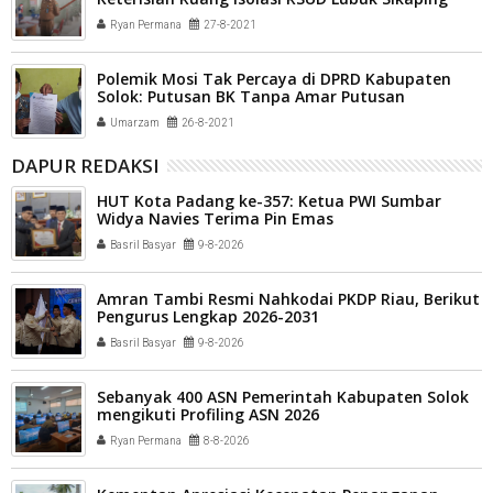
Menurun
Ryan Permana
27-8-2021
Polemik Mosi Tak Percaya di DPRD Kabupaten
Solok: Putusan BK Tanpa Amar Putusan
Umarzam
26-8-2021
DAPUR REDAKSI
HUT Kota Padang ke-357: Ketua PWI Sumbar
Widya Navies Terima Pin Emas
Basril Basyar
9-8-2026
Amran Tambi Resmi Nahkodai PKDP Riau, Berikut
Pengurus Lengkap 2026-2031
Basril Basyar
9-8-2026
Sebanyak 400 ASN Pemerintah Kabupaten Solok
mengikuti Profiling ASN 2026
Ryan Permana
8-8-2026