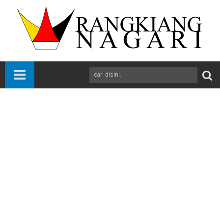
Beranda
News
Padang
Sumbar
Tidak Benar Dibatasi Mengisi BBM
A
+
A
-
Print
Email