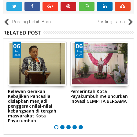
Posting Lebih Baru
Posting Lama
RELATED POST
06
06
Aug
Aug
2026
2026
k
Relawan Gerakan
Pemerintah Kota
P
an
Kebajikan Pancasila
Payakumbuh meluncurkan
P
disiapkan menjadi
inovasi GEMPITA BERSAMA
p
penggerak nilai-nilai
H
kebangsaan di tengah
(H
masyarakat Kota
n
Payakumbuh
m