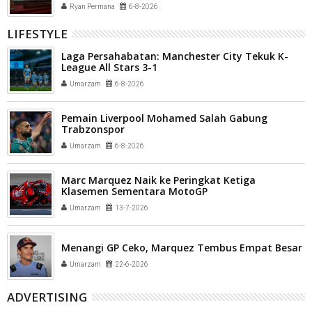
(HPV) bagi aparatur sipil negara (ASN) dan
Ryan Permana
6-8-2026
masyarakat
LIFESTYLE
Laga Persahabatan: Manchester City Tekuk K-
League All Stars 3-1
Umarzam
6-8-2026
Pemain Liverpool Mohamed Salah Gabung
Trabzonspor
Umarzam
6-8-2026
Marc Marquez Naik ke Peringkat Ketiga
Klasemen Sementara MotoGP
Umarzam
13-7-2026
Menangi GP Ceko, Marquez Tembus Empat Besar
Umarzam
22-6-2026
ADVERTISING