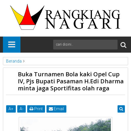
Beranda
News
Pasaman
Sumbar
Buka Turnamen Bola kaki Opel Cup
Buka Turnamen Bola kaki Opel Cup IV, Pjs Bupati Pasaman H.Edi
IV, Pjs Bupati Pasaman H.Edi Dharma
Dharma minta jaga Sportifitas olah raga
minta jaga Sportifitas olah raga
A
+
A
-
Print
Email