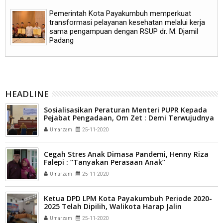
Pemerintah Kota Payakumbuh memperkuat
transformasi pelayanan kesehatan melalui kerja
sama pengampuan dengan RSUP dr. M. Djamil
Padang
HEADLINE
Sosialisasikan Peraturan Menteri PUPR Kepada
Pejabat Pengadaan, Om Zet : Demi Terwujudnya
Pembangunan Nasional
Umarzam
25-11-2020
Cegah Stres Anak Dimasa Pandemi, Henny Riza
Falepi : “Tanyakan Perasaan Anak”
Umarzam
25-11-2020
Ketua DPD LPM Kota Payakumbuh Periode 2020-
2025 Telah Dipilih, Walikota Harap Jalin
Sinergitas Dengan Lebih Kuat Lagi
Umarzam
25-11-2020