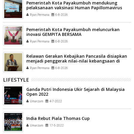
Pemerintah Kota Payakumbuh mendukung
pelaksanaan vaksinasi Human Papillomavirus
(HPV) bagi aparatur sipil negara (ASN) dan
Ryan Permana
6-8-2026
masyarakat
Pemerintah Kota Payakumbuh meluncurkan
inovasi GEMPITA BERSAMA
Ryan Permana
6-8-2026
Relawan Gerakan Kebajikan Pancasila disiapkan
menjadi penggerak nilai-nilai kebangsaan di
tengah masyarakat Kota Payakumbuh
Ryan Permana
6-8-2026
LIFESTYLE
Ganda Putri Indonesia Ukir Sejarah di Malaysia
Open 2022
Umarzam
4-7-2022
India Rebut Piala Thomas Cup
Umarzam
17-5-2022