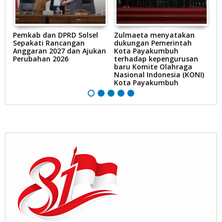
e
Pemkab dan DPRD Solsel
Zulmaeta menyatakan
R
Sepakati Rancangan
dukungan Pemerintah
K
Anggaran 2027 dan Ajukan
Kota Payakumbuh
d
Perubahan 2026
terhadap kepengurusan
pe
baru Komite Olahraga
k
Nasional Indonesia (KONI)
m
Kota Payakumbuh
P