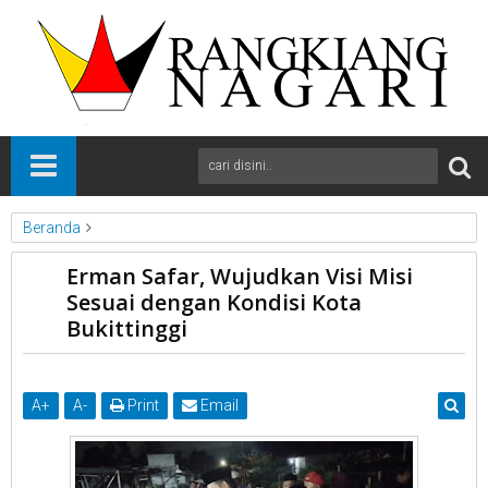
Beranda
Bukittinggi
News
Sumbar
Erman Safar, Wujudkan Visi Misi
Erman Safar, Wujudkan Visi Misi Sesuai dengan Kondisi Kota
Sesuai dengan Kondisi Kota
Bukittinggi
Bukittinggi
A
+
A
-
Print
Email