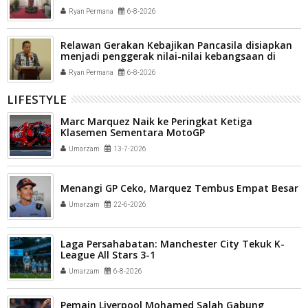
Ryan Permana
6-8-2026
Relawan Gerakan Kebajikan Pancasila disiapkan
menjadi penggerak nilai-nilai kebangsaan di
tengah masyarakat Kota Payakumbuh
Ryan Permana
6-8-2026
LIFESTYLE
Marc Marquez Naik ke Peringkat Ketiga
Klasemen Sementara MotoGP
Umarzam
13-7-2026
Menangi GP Ceko, Marquez Tembus Empat Besar
Umarzam
22-6-2026
Laga Persahabatan: Manchester City Tekuk K-
League All Stars 3-1
Umarzam
6-8-2026
Pemain Liverpool Mohamed Salah Gabung