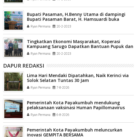
Bupati Pasaman, H.Benny Utama di dampingi
Bupati Pasaman Barat, H. Hamsuardi buka
turnamen bola volly SE Sumatera Barat
Ryan Permana
20-2-2023
Tingkatkan Ekonomi Masyarakat, Koperasi
Kampuang Sarugo Dapatkan Bantuan Pupuk dan
Pestisida
Ryan Permana
20-2-2023
DAPUR REDAKSI
Lima Hari Mendaki Dipatahkan, Naik Kerinci via
Solok Selatan Tuntas 30 Jam
Ryan Permana
7-8-2026
Pemerintah Kota Payakumbuh mendukung
pelaksanaan vaksinasi Human Papillomavirus
(HPV) bagi aparatur sipil negara (ASN) dan
Ryan Permana
6-8-2026
masyarakat
Pemerintah Kota Payakumbuh meluncurkan
inovasi GEMPITA BERSAMA