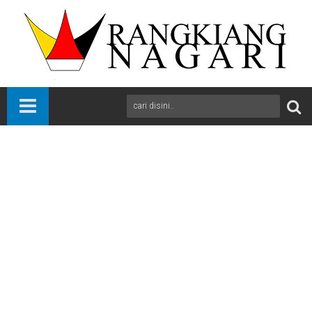
Beranda
Bukittinggi
News
Sumbar
Kampanye Nomor Urut 3 Erman Safar "Jangan Lupa, Coblos
Nomor Urut 3 Ya Pak"
A
+
A
-
Print
Email