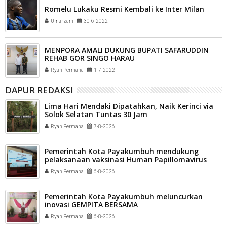
Romelu Lukaku Resmi Kembali ke Inter Milan
Umarzam
30-6-2022
MENPORA AMALI DUKUNG BUPATI SAFARUDDIN
REHAB GOR SINGO HARAU
Ryan Permana
1-7-2022
DAPUR REDAKSI
Lima Hari Mendaki Dipatahkan, Naik Kerinci via
Solok Selatan Tuntas 30 Jam
Ryan Permana
7-8-2026
Pemerintah Kota Payakumbuh mendukung
pelaksanaan vaksinasi Human Papillomavirus
(HPV) bagi aparatur sipil negara (ASN) dan
Ryan Permana
6-8-2026
masyarakat
Pemerintah Kota Payakumbuh meluncurkan
inovasi GEMPITA BERSAMA
Ryan Permana
6-8-2026