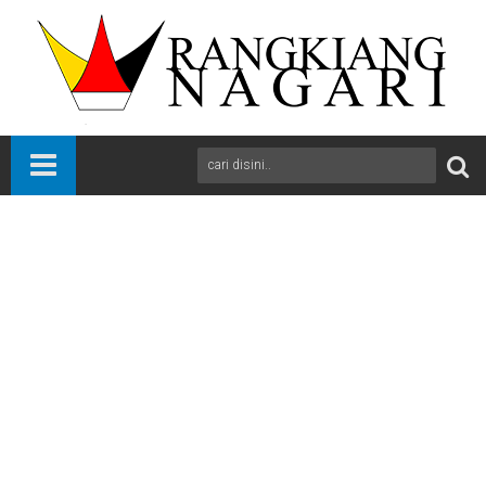
Beranda
News
Pasaman
Sumbar
KPU Pasaman Gelar Sosialisasi Bertajuk “Goes To Pesantren”
A
+
A
-
Print
Email