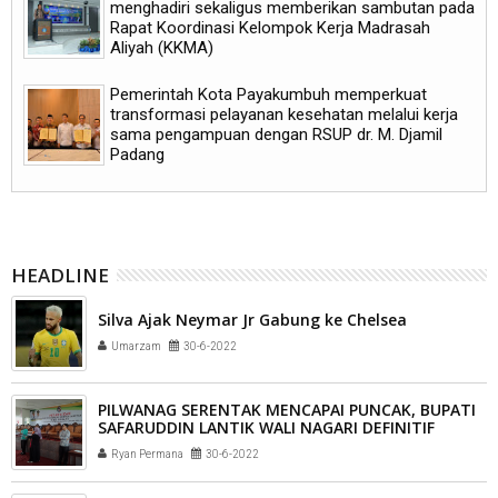
menghadiri sekaligus memberikan sambutan pada
Rapat Koordinasi Kelompok Kerja Madrasah
Aliyah (KKMA)
Pemerintah Kota Payakumbuh memperkuat
transformasi pelayanan kesehatan melalui kerja
sama pengampuan dengan RSUP dr. M. Djamil
Padang
HEADLINE
Silva Ajak Neymar Jr Gabung ke Chelsea
Umarzam
30-6-2022
PILWANAG SERENTAK MENCAPAI PUNCAK, BUPATI
SAFARUDDIN LANTIK WALI NAGARI DEFINITIF
JUMAT, 01 JULI 2022
Ryan Permana
30-6-2022