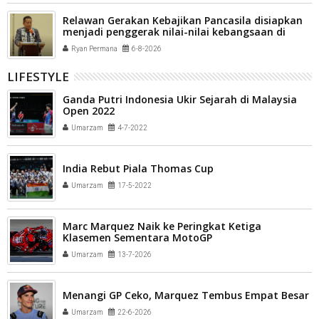
Relawan Gerakan Kebajikan Pancasila disiapkan
menjadi penggerak nilai-nilai kebangsaan di
tengah masyarakat Kota Payakumbuh
Ryan Permana
6-8-2026
LIFESTYLE
Ganda Putri Indonesia Ukir Sejarah di Malaysia
Open 2022
Umarzam
4-7-2022
India Rebut Piala Thomas Cup
Umarzam
17-5-2022
Marc Marquez Naik ke Peringkat Ketiga
Klasemen Sementara MotoGP
Umarzam
13-7-2026
Menangi GP Ceko, Marquez Tembus Empat Besar
Umarzam
22-6-2026