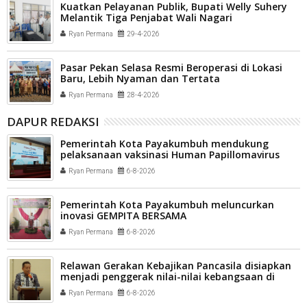
Kuatkan Pelayanan Publik, Bupati Welly Suhery
Melantik Tiga Penjabat Wali Nagari
Ryan Permana
29-4-2026
Pasar Pekan Selasa Resmi Beroperasi di Lokasi
Baru, Lebih Nyaman dan Tertata
Ryan Permana
28-4-2026
DAPUR REDAKSI
Pemerintah Kota Payakumbuh mendukung
pelaksanaan vaksinasi Human Papillomavirus
(HPV) bagi aparatur sipil negara (ASN) dan
Ryan Permana
6-8-2026
masyarakat
Pemerintah Kota Payakumbuh meluncurkan
inovasi GEMPITA BERSAMA
Ryan Permana
6-8-2026
Relawan Gerakan Kebajikan Pancasila disiapkan
menjadi penggerak nilai-nilai kebangsaan di
tengah masyarakat Kota Payakumbuh
Ryan Permana
6-8-2026