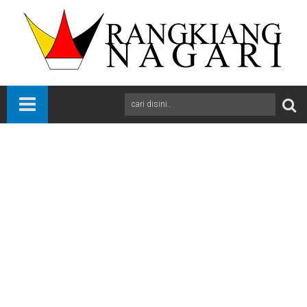
Beranda
Lima Puluh Kota
News
Sumbar
Pastikan Kelancaran SKD CPNS 2024, Pjs.Bupati Ahmad Zakri
Monitoring Pelaksanaan Seleksi CPNS 50 Kota
A
+
A
-
Print
Email