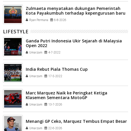
Zulmaeta menyatakan dukungan Pemerintah
Kota Payakumbuh terhadap kepengurusan baru
Komite Olahraga Nasional Indonesia (KONI) Kota
Ryan Permana
6-8-2026
Payakumbuh
LIFESTYLE
Ganda Putri Indonesia Ukir Sejarah di Malaysia
Open 2022
Umarzam
4-7-2022
India Rebut Piala Thomas Cup
Umarzam
17-5-2022
Marc Marquez Naik ke Peringkat Ketiga
Klasemen Sementara MotoGP
Umarzam
13-7-2026
Menangi GP Ceko, Marquez Tembus Empat Besar
Umarzam
22-6-2026