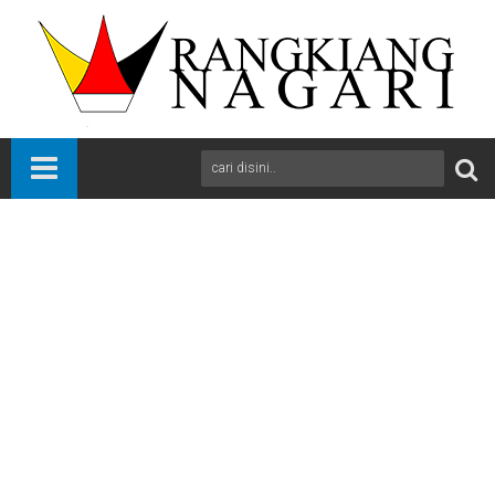
Beranda
Lima Puluh Kota
News
Sumbar
Sejumlah Nagari Raih Prestasi Hingga Tingkat Nasional, Pemkab
Lima Puluh Kota Sukses Dorong Potensi Nagari
A
+
A
-
Print
Email