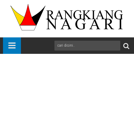
Beranda
Nasional
News
Kementerian (ATR/BPN) turut serta dalam mendukung program
pemerintah melalui penyediaan tanah bagi kepentingan
pembangunan
A
+
A
-
Print
Email