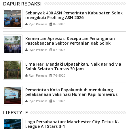
DAPUR REDAKSI
Sebanyak 400 ASN Pemerintah Kabupaten Solok
mengikuti Profiling ASN 2026
Ryan Permana
8-8-2026
Kementan Apresiasi Kecepatan Penanganan
Pascabencana Sektor Pertanian Kab Solok
Ryan Permana
8-8-2026
Lima Hari Mendaki Dipatahkan, Naik Kerinci via
Solok Selatan Tuntas 30 Jam
Ryan Permana
7-8-2026
Pemerintah Kota Payakumbuh mendukung
pelaksanaan vaksinasi Human Papillomavirus
(HPV) bagi aparatur sipil negara (ASN) dan
Ryan Permana
6-8-2026
masyarakat
LIFESTYLE
Laga Persahabatan: Manchester City Tekuk K-
League All Stars 3-1