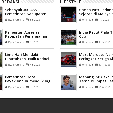
 REDAKSI
LIFESTYLE
Sebanyak 400 ASN
Ganda Putri Indone
Pemerintah Kabupaten
Sejarah di Malaysi
Solok mengikuti Profiling
2022
Ryan Permana
8-8-2026
Umarzam
4-7-2022
ASN 2026
Kementan Apresiasi
India Rebut Piala
Kecepatan Penanganan
Cup
Pascabencana Sektor
Ryan Permana
8-8-2026
Umarzam
17-5-2022
Pertanian Kab Solok
Lima Hari Mendaki
Marc Marquez Naik
Dipatahkan, Naik Kerinci
Peringkat Ketiga 
via Solok Selatan Tuntas
Sementara MotoG
Ryan Permana
7-8-2026
Umarzam
13-7-2026
30 Jam
Pemerintah Kota
Menangi GP Ceko,
Payakumbuh mendukung
Tembus Empat Bes
pelaksanaan vaksinasi
Ryan Permana
6-8-2026
Umarzam
22-6-2026
Human Papillomavirus
(HPV) bagi aparatur sipil
negara (ASN) dan
masyarakat