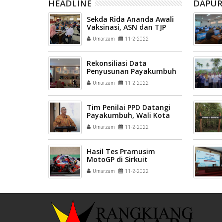
HEADLINE
DAPUR
Sekda Rida Ananda Awali
Vaksinasi, ASN dan TJP
Wajib Ikuti Vaksin Booster
Umarzam
11-2-2022
Rekonsiliasi Data
Penyusunan Payakumbuh
Dalam Angka tahun 2022,
Umarzam
11-2-2022
Pemko Payakumbuh
Bersama BPS Kota
Payakumbuh Gelar FGD
Tim Penilai PPD Datangi
Kedua
Payakumbuh, Wali Kota
Riza Falepi Lakukan
Umarzam
11-2-2022
Presentasi
Hasil Tes Pramusim
MotoGP di Sirkuit
Mandalika Hari Pertama
Umarzam
11-2-2022
Sesi 1: Johann Zarco
Tercepat