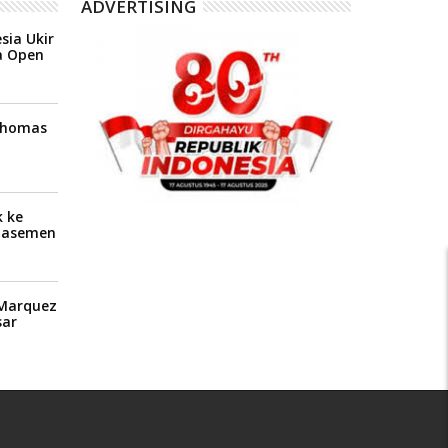
ADVERTISING
sia Ukir
a Open
 Thomas
 ke
Klasemen
P
 Marquez
ar