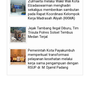
Zulmaeta melalui Wakil Wali Kota
Elzadaswarman menghadiri
sekaligus memberikan sambutan
pada Rapat Koordinasi Kelompok
Kerja Madrasah Aliyah (KKMA)
Jejak Tambang Ilegal Diburu, Tim
Trisula Polres Solsel Tembus
Medan Terjal.
03
29
Aug
Jul
2026
2026
Pemerintah Kota Payakumbuh
memperkuat transformasi
pelayanan kesehatan melalui
kerja sama pengampuan dengan
RSUP dr. M. Djamil Padang
Kalah 1-3, Kurniawan Sebut
BGN Tutup 833 SPPG Pela
Permainan Indonesia All Stars
dan Pecat Ratusan Pegaw
Sudah Sesuai Harapan
Bermasalah