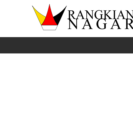
Beranda
Nasional
News
Pengurus PWI Pusat Tur