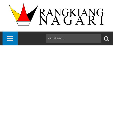
Beranda
News
Pasaman
Sumbar
dr Yong Marzuhaili MKM Jaga Kekompakan, Utamakan
Pelayanan, Terima saran dan kritikan
A
+
A
-
Print
Email