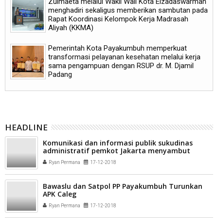
Zulmaeta melalui Wakil Wali Kota Elzadaswarman
menghadiri sekaligus memberikan sambutan pada
Rapat Koordinasi Kelompok Kerja Madrasah
Aliyah (KKMA)
Pemerintah Kota Payakumbuh memperkuat
transformasi pelayanan kesehatan melalui kerja
sama pengampuan dengan RSUP dr. M. Djamil
Padang
HEADLINE
Komunikasi dan informasi publik sukudinas
administratif pemkot Jakarta menyambut
kedatangan rombongan Studi corperatif
Ryan Permana
17-12-2018
wartawan kota Bukittinggi
Bawaslu dan Satpol PP Payakumbuh Turunkan
APK Caleg
Ryan Permana
17-12-2018