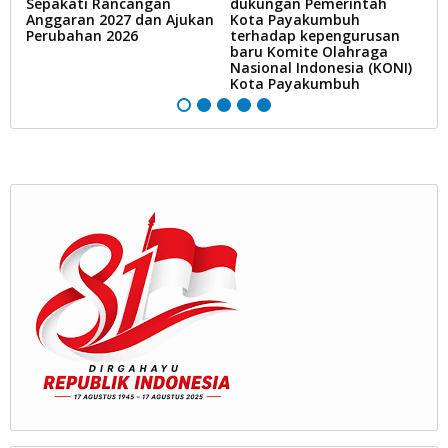
an
Sepakati Rancangan
dukungan Pemerintah
K
Anggaran 2027 dan Ajukan
Kota Payakumbuh
d
Perubahan 2026
terhadap kepengurusan
pe
baru Komite Olahraga
k
Nasional Indonesia (KONI)
m
Kota Payakumbuh
P