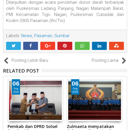
Dilanjutkan dengan acara perolehan donor darah terbanyak
oleh Puskesmas Ladang Panjang, Nagari Malampah Barat,
PMI Kecamatan Tigo Nagari, Puskesmas Cubadak dan
Kodim 0305 Pasaman.(Rn/Tio)
Labels:
News
,
Pasaman
,
Sumbar
Posting Lebih Baru
Posting Lama
RELATED POST
06
06
Aug
Aug
2026
2026
k
Pemkab dan DPRD Solsel
Zulmaeta menyatakan
R