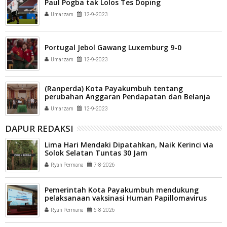
Paul Pogba tak Lolos Tes Doping
Umarzam
12-9-2023
Portugal Jebol Gawang Luxemburg 9-0
Umarzam
12-9-2023
(Ranperda) Kota Payakumbuh tentang
perubahan Anggaran Pendapatan dan Belanja
Daerah (APBD) tahun anggaran 2023 di tanda
Umarzam
12-9-2023
tangani
DAPUR REDAKSI
Lima Hari Mendaki Dipatahkan, Naik Kerinci via
Solok Selatan Tuntas 30 Jam
Ryan Permana
7-8-2026
Pemerintah Kota Payakumbuh mendukung
pelaksanaan vaksinasi Human Papillomavirus
(HPV) bagi aparatur sipil negara (ASN) dan
Ryan Permana
6-8-2026
masyarakat