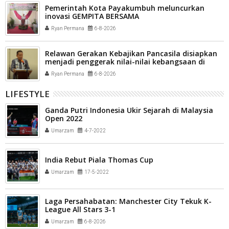
Pemerintah Kota Payakumbuh meluncurkan
inovasi GEMPITA BERSAMA
Ryan Permana
6-8-2026
Relawan Gerakan Kebajikan Pancasila disiapkan
menjadi penggerak nilai-nilai kebangsaan di
tengah masyarakat Kota Payakumbuh
Ryan Permana
6-8-2026
LIFESTYLE
Ganda Putri Indonesia Ukir Sejarah di Malaysia
Open 2022
Umarzam
4-7-2022
India Rebut Piala Thomas Cup
Umarzam
17-5-2022
Laga Persahabatan: Manchester City Tekuk K-
League All Stars 3-1
Umarzam
6-8-2026