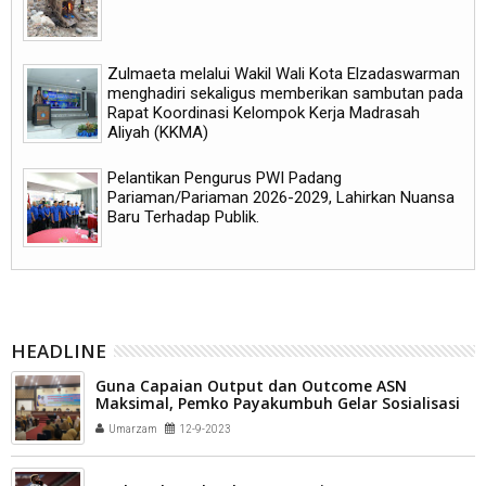
Zulmaeta melalui Wakil Wali Kota Elzadaswarman
menghadiri sekaligus memberikan sambutan pada
Rapat Koordinasi Kelompok Kerja Madrasah
Aliyah (KKMA)
Pelantikan Pengurus PWI Padang
Pariaman/Pariaman 2026-2029, Lahirkan Nuansa
Baru Terhadap Publik.
HEADLINE
Guna Capaian Output dan Outcome ASN
Maksimal, Pemko Payakumbuh Gelar Sosialisasi
Untuk JF se-kota Payakumbuh
Umarzam
12-9-2023