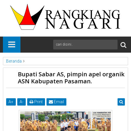
Beranda
News
Pasaman
Sumbar
Bupati Sabar AS, pimpin apel organik
Bupati Sabar AS, pimpin apel organik ASN Kabupaten Pasaman.
ASN Kabupaten Pasaman.
A
+
A
-
Print
Email