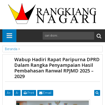
Beranda
kab Solok
News
Sumbar
Wabup Hadiri Rapat Paripurna DPRD
Wabup Hadiri Rapat Paripurna DPRD Dalam Rangka
Dalam Rangka Penyampaian Hasil
Penyampaian Hasil Pembahasan Ranwal RPJMD 2025 – 2029
Pembahasan Ranwal RPJMD 2025 –
2029
A
+
A
-
Print
Email