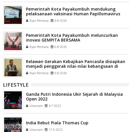
Pemerintah Kota Payakumbuh mendukung
pelaksanaan vaksinasi Human Papillomavirus
(HPV) bagi aparatur sipil negara (ASN) dan
Ryan Permana
6-8-2026
masyarakat
Pemerintah Kota Payakumbuh meluncurkan
inovasi GEMPITA BERSAMA
Ryan Permana
6-8-2026
Relawan Gerakan Kebajikan Pancasila disiapkan
menjadi penggerak nilai-nilai kebangsaan di
tengah masyarakat Kota Payakumbuh
Ryan Permana
6-8-2026
LIFESTYLE
Ganda Putri Indonesia Ukir Sejarah di Malaysia
Open 2022
Umarzam
4-7-2022
India Rebut Piala Thomas Cup
Umarzam
17-5-2022