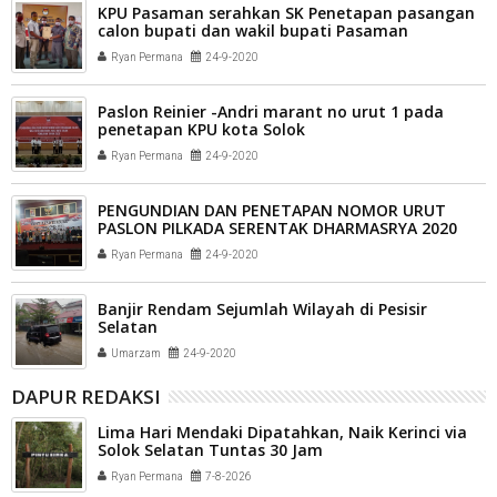
KPU Pasaman serahkan SK Penetapan pasangan
calon bupati dan wakil bupati Pasaman
Ryan Permana
24-9-2020
Paslon Reinier -Andri marant no urut 1 pada
penetapan KPU kota Solok
Ryan Permana
24-9-2020
PENGUNDIAN DAN PENETAPAN NOMOR URUT
PASLON PILKADA SERENTAK DHARMASRYA 2020
Ryan Permana
24-9-2020
Banjir Rendam Sejumlah Wilayah di Pesisir
Selatan
Umarzam
24-9-2020
DAPUR REDAKSI
Lima Hari Mendaki Dipatahkan, Naik Kerinci via
Solok Selatan Tuntas 30 Jam
Ryan Permana
7-8-2026