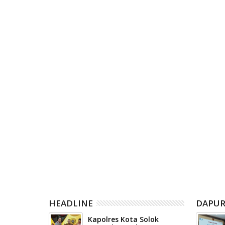
RELATED POST
06
06
Aug
Aug
2026
2026
m Kemarau
Jejak Tambang Ilegal Diburu, Tim
Pemkab da
mapuluh Kota
Trisula Polres Solsel Tembus
Rancanga
Medan Terjal.
Ajukan Pe
HEADLINE
DAPUR
Kapolres Kota Solok