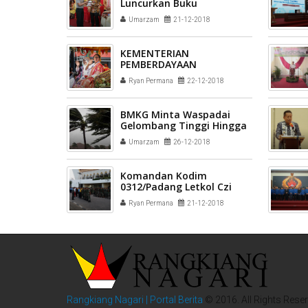
Luncurkan Buku
Umarzam
21-12-2018
KEMENTERIAN
PEMBERDAYAAN
PEREMPUAN DAN
Ryan Permana
22-12-2018
PERLINDUNGAN ANAK
REPUBLIK INDONESIA
BMKG Minta Waspadai
Gelombang Tinggi Hingga
27 Desember
Umarzam
26-12-2018
Komandan Kodim
0312/Padang Letkol Czi
Rielman Yudha Pimpin
Ryan Permana
21-12-2018
Karya Bakti Di Masjid Raya
Sumbar
Rangkiang Nagari | Portal Berita
© 2016. All Rights Reser