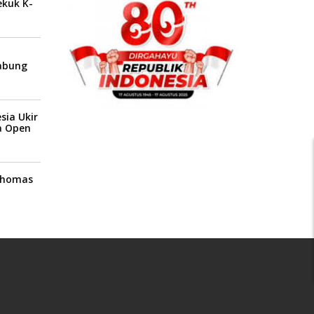
ekuk K-
1
abung
sia Ukir
a Open
 Thomas