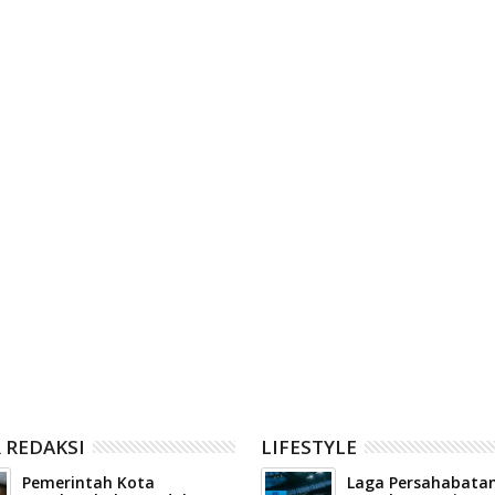
06
Aug
2026
n DPRD Solsel Sepakati
Zulmaeta menyatakan dukungan
n Anggaran 2027 dan
Pemerintah Kota Payakumbuh
rubahan 2026
terhadap kepengurusan baru
Komite Olahraga Nasional
Indonesia (KONI) Kota Payakumbuh
 REDAKSI
LIFESTYLE
Pemerintah Kota
Laga Persahabatan