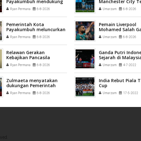
Payakumbuh mendukung
Manchester City T
pelaksanaan vaksinasi
League All Stars 3-
Ryan Permana
6-8-2026
Umarzam
6-8-2026
Human Papillomavirus
(HPV) bagi aparatur sipil
negara (ASN) dan
Pemerintah Kota
Pemain Liverpool
masyarakat
Payakumbuh meluncurkan
Mohamed Salah G
inovasi GEMPITA BERSAMA
Trabzonspor
Ryan Permana
6-8-2026
Umarzam
6-8-2026
Relawan Gerakan
Ganda Putri Indone
Kebajikan Pancasila
Sejarah di Malaysi
disiapkan menjadi
2022
Ryan Permana
6-8-2026
Umarzam
4-7-2022
penggerak nilai-nilai
kebangsaan di tengah
masyarakat Kota
Zulmaeta menyatakan
India Rebut Piala
Payakumbuh
dukungan Pemerintah
Cup
Kota Payakumbuh
Ryan Permana
6-8-2026
Umarzam
17-5-2022
terhadap kepengurusan
baru Komite Olahraga
Nasional Indonesia (KONI)
Kota Payakumbuh
ved.