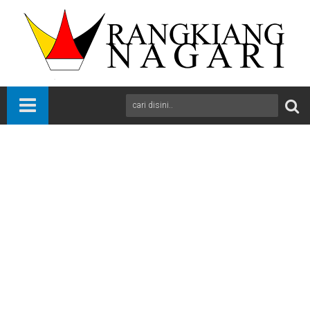
Beranda
News
Payakumbuh
Sumbar
Pemko Payakumbuh meresmikan pemakaian Kantor Lurah Koto
Panjang yang baru
A
+
A
-
Print
Email