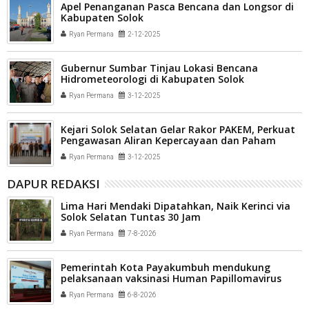
Apel Penanganan Pasca Bencana dan Longsor di
Kabupaten Solok
Ryan Permana
2-12-2025
Gubernur Sumbar Tinjau Lokasi Bencana
Hidrometeorologi di Kabupaten Solok
Ryan Permana
3-12-2025
Kejari Solok Selatan Gelar Rakor PAKEM, Perkuat
Pengawasan Aliran Kepercayaan dan Paham
Radikalisme
Ryan Permana
3-12-2025
DAPUR REDAKSI
Lima Hari Mendaki Dipatahkan, Naik Kerinci via
Solok Selatan Tuntas 30 Jam
Ryan Permana
7-8-2026
Pemerintah Kota Payakumbuh mendukung
pelaksanaan vaksinasi Human Papillomavirus
(HPV) bagi aparatur sipil negara (ASN) dan
Ryan Permana
6-8-2026
masyarakat