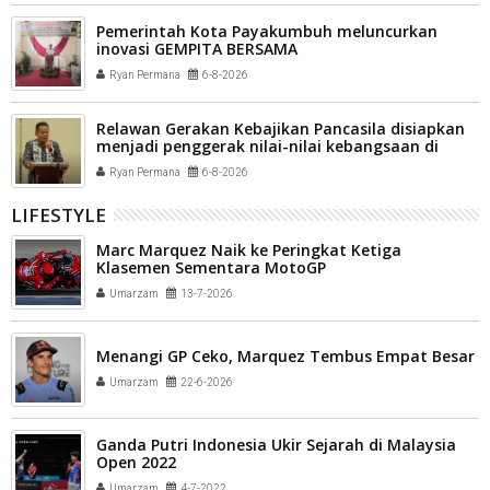
Pemerintah Kota Payakumbuh meluncurkan
inovasi GEMPITA BERSAMA
Ryan Permana
6-8-2026
Relawan Gerakan Kebajikan Pancasila disiapkan
menjadi penggerak nilai-nilai kebangsaan di
tengah masyarakat Kota Payakumbuh
Ryan Permana
6-8-2026
LIFESTYLE
Marc Marquez Naik ke Peringkat Ketiga
Klasemen Sementara MotoGP
Umarzam
13-7-2026
Menangi GP Ceko, Marquez Tembus Empat Besar
Umarzam
22-6-2026
Ganda Putri Indonesia Ukir Sejarah di Malaysia
Open 2022
Umarzam
4-7-2022