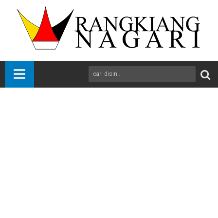
Beranda
Bukittinggi
News
Sumbar
Reses Perorangan Anggota DPRD Bukittinggi, Hj. Elfianis Serap
Aspirasi Warga Kelurahan Campago Ipuah
A
+
A
-
Print
Email