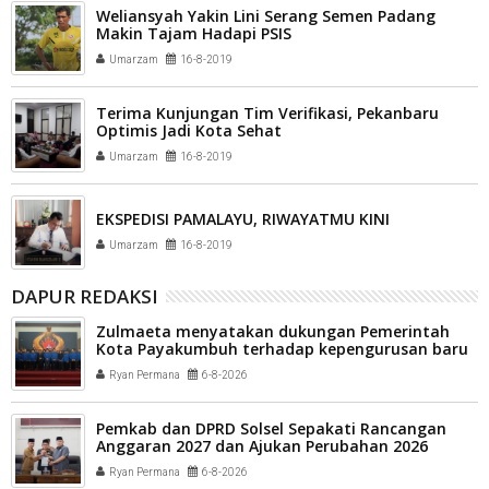
Weliansyah Yakin Lini Serang Semen Padang
Makin Tajam Hadapi PSIS
Umarzam
16-8-2019
Terima Kunjungan Tim Verifikasi, Pekanbaru
Optimis Jadi Kota Sehat
Umarzam
16-8-2019
EKSPEDISI PAMALAYU, RIWAYATMU KINI
Umarzam
16-8-2019
DAPUR REDAKSI
Zulmaeta menyatakan dukungan Pemerintah
Kota Payakumbuh terhadap kepengurusan baru
Komite Olahraga Nasional Indonesia (KONI) Kota
Ryan Permana
6-8-2026
Payakumbuh
Pemkab dan DPRD Solsel Sepakati Rancangan
Anggaran 2027 dan Ajukan Perubahan 2026
Ryan Permana
6-8-2026