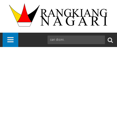
Beranda
News
Payakumbuh
Sumbar
Wali Kota Payakumbuh Zulmaeta melalui Wakil Wali Kota
Elzadaswarman menilai pendidikan tahfiz
A
+
A
-
Print
Email