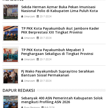
Sekda Herman Azmar Buka Pekan Imunisasi
Nasional Polio di Kabupaten Lima Puluh Kota
Umarzam
20-7-2024
TP PKK Kota Payakumbuh ikut Jambore Kader
PKK Berprestasi XXI Tingkat Provinsi
Umarzam
20-7-2024
TP PKK Kota Payakumbuh Meyabet 3
Penghargaan Sekaligus di Tingkat Provinsi
Sumatera Barat
Umarzam
20-7-2024
Pj Wako Payakumbuh Suprayitno Serahkan
Bantuan Sosial Permakanan
Umarzam
20-7-2024
DAPUR REDAKSI
Sebanyak 400 ASN Pemerintah Kabupaten Solok
mengikuti Profiling ASN 2026
Ryan Permana
8-8-2026