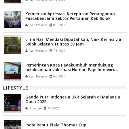
Kementan Apresiasi Kecepatan Penanganan
Pascabencana Sektor Pertanian Kab Solok
Ryan Permana
8-8-2026
Lima Hari Mendaki Dipatahkan, Naik Kerinci via
Solok Selatan Tuntas 30 Jam
Ryan Permana
7-8-2026
Pemerintah Kota Payakumbuh mendukung
pelaksanaan vaksinasi Human Papillomavirus
(HPV) bagi aparatur sipil negara (ASN) dan
Ryan Permana
6-8-2026
masyarakat
LIFESTYLE
Ganda Putri Indonesia Ukir Sejarah di Malaysia
Open 2022
Umarzam
4-7-2022
India Rebut Piala Thomas Cup